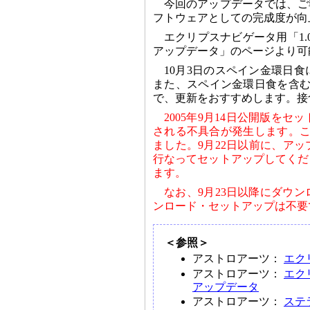
今回のアップデータでは、ご
フトウェアとしての完成度が向
エクリプスナビゲータ用「1
アップデータ」のページより可
10月3日のスペイン金環日
また、スペイン金環日食を含む最
で、更新をおすすめします。接
2005年9月14日公開版を
される不具合が発生します。こ
ました。9月22日以前に、ア
行なってセットアップしてくだ
ます。
なお、9月23日以降にダウ
ンロード・セットアップは不要
＜参照＞
アストロアーツ：
エク
アストロアーツ：
エク
アップデータ
アストロアーツ：
ステ