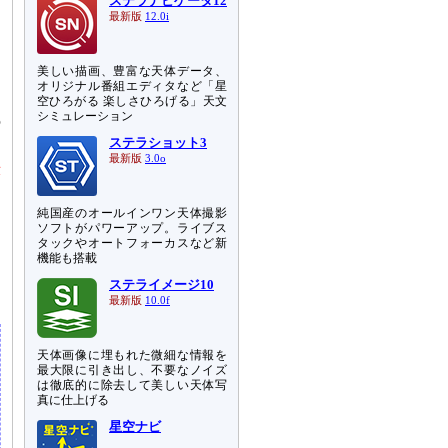
ステラナビゲータ12
ソ
最新版
12.0i
タ
美しい描画、豊富な天体データ、
オリジナル番組エディタなど「星
。
空ひろがる 楽しさひろげる」天文
シミュレーション
の
ステラショット3
最新版
3.0o
示
し
を
純国産のオールインワン天体撮影
し
ソフトがパワーアップ。ライブス
タックやオートフォーカスなど新
機能も搭載
ウ
ステライメージ10
最新版
10.0f
天体画像に埋もれた微細な情報を
最大限に引き出し、不要なノイズ
は徹底的に除去して美しい天体写
真に仕上げる
星空ナビ