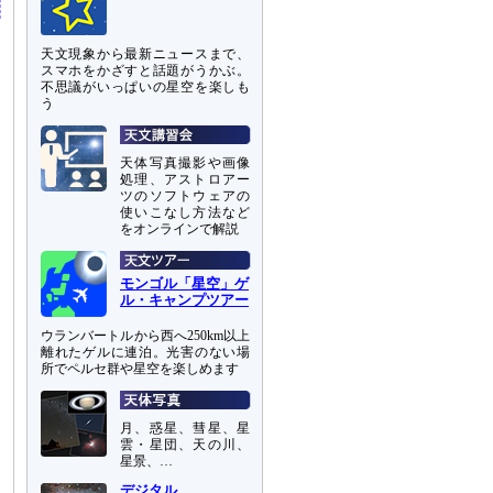
天文現象から最新ニュースまで、
スマホをかざすと話題がうかぶ。
不思議がいっぱいの星空を楽しも
う
天体写真撮影や画像
処理、アストロアー
ツのソフトウェアの
使いこなし方法など
をオンラインで解説
モンゴル「星空」ゲ
ル・キャンプツアー
ウランバートルから西へ250km以上
離れたゲルに連泊。光害のない場
所でペルセ群や星空を楽しめます
月、惑星、彗星、星
雲・星団、天の川、
星景、…
デジタル