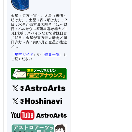
金星（夕方～宵）、火星（未明～
明け方）、土星（宵～明け方）／2
日：水星が西方最大離角／12～13
日：ペルセウス座流星群が極大／1
3日未明：スペインなどで皆既日食
／15日：金星が東方最大離角／16
日夕方～宵：細い月と金星が接近
／…
「
星空ガイド
」や「
特集一覧
」も
ご覧ください