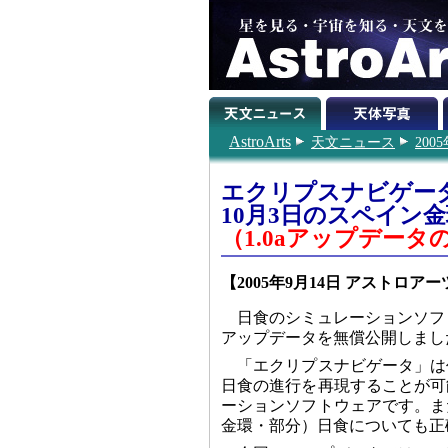
AstroArts
天文ニュース
200
エクリプスナビゲータ
10月3日のスペイン
（1.0aアップデータ
【2005年9月14日 アストロアー
日食のシミュレーションソフト
アップデータを無償公開しまし
「エクリプスナビゲータ」は
日食の進行を再現することが可
ーションソフトウェアです。ま
金環・部分）日食についても正