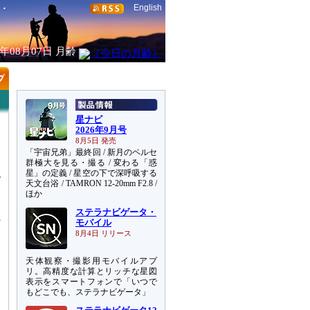
English
6年08月07日
月齢
星ナビ
2026年9月号
8月5日 発売
「宇宙兄弟」最終回 / 新月のペルセ
群極大を見る・撮る / 変わる「惑
星」の定義 / 星空の下で深呼吸する
天文台浴 / TAMRON 12-20mm F2.8 /
ほか
ステラナビゲータ・
の
モバイル
8月4日 リリース
、
天体観察・撮影用モバイルアプ
レ
リ。高精度な計算とリッチな星図
・
表示をスマートフォンで「いつで
もどこでも、ステラナビゲータ」