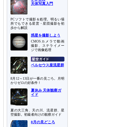
天体写真入門
PCソフトで撮影＆処理。明るい場
所でもできる星雲・星団撮影を初
歩から解説
惑星を撮影しよう
CMOSカメラで動画
撮影、ステライメー
ジで画像処理
ペルセウス座流星群
8月12～13日が一番の見ごろ。月明
かりゼロの好条件！
夏休み 天体観察ガ
イド
夏の大三角、天の川、流星群、星
空撮影。初級者向けの観察ガイド
8月の見どころ