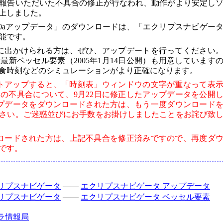
報告いただいた不具合の修正が行なわれ、動作がより安定し
上しました。
.0aアップデータ」のダウンロードは、「エクリプスナビゲー
能です。
食に出かけられる方は、ぜひ、アップデートを行ってください
新ベッセル要素（2005年1月14日公開）も用意しています
食時刻などのシミュレーションがより正確になります。
セットアップすると、「時刻表」ウィンドウの文字が重なって表
の不具合について、9月22日に修正したアップデータを公開
ップデータをダウンロードされた方は、もう一度ダウンロード
さい。ご迷惑並びにお手数をお掛けしましたことをお詫び致
ンロードされた方は、上記不具合を修正済みですので、再度ダ
です。
リプスナビゲータ
――
エクリプスナビゲータ アップデータ
リプスナビゲータ
――
エクリプスナビゲータ ベッセル要素
ラ情報局