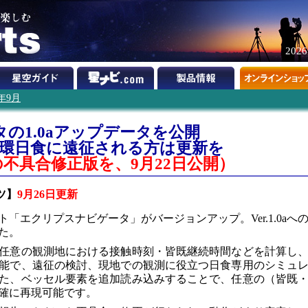
202
5年9月
の1.0aアップデータを公開
金環日食に遠征される方は更新を
の不具合修正版を、9月22日公開）
ツ】
9月26日更新
「エクリプスナビゲータ」がバージョンアップ。Ver.1.0aへ
た。
任意の観測地における接触時刻・皆既継続時間などを計算し
能で、遠征の検討、現地での観測に役立つ日食専用のシミュ
た、ベッセル要素を追加読み込みすることで、任意の（皆既
確に再現可能です。