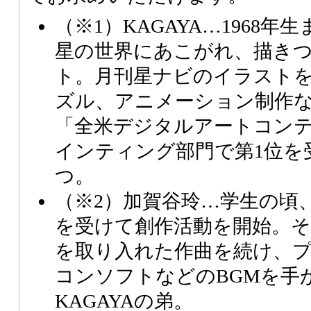
（※1）
KAGAYA…1968
星の世界にあこがれ、描き
ト。月刊星ナビのイラスト
ズル、アニメーション制作
「全米デジタルアートコン
インティング部門で第1位を
つ。
（※2）
加賀谷玲…学生の頃
を受けて創作活動を開始。
を取り入れた作曲を続け、
コンソフトなどのBGMを手
KAGAYAの弟。