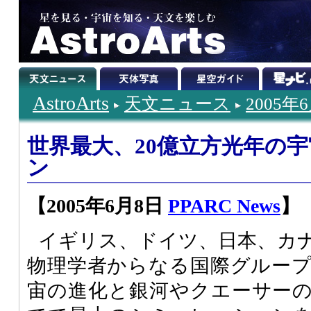
AstroArts
天文ニュース
2005年
世界最大、20億立方光年の
ン
【2005年6月8日
PPARC News
】
イギリス、ドイツ、日本、カ
物理学者からなる国際グループ「
宙の進化と銀河やクエーサー