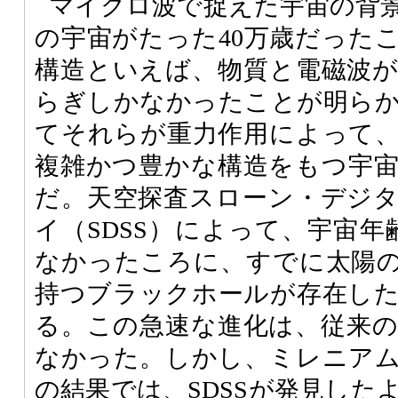
マイクロ波で捉えた宇宙の背
の宇宙がたった40万歳だった
構造といえば、物質と電磁波
らぎしかなかったことが明ら
てそれらが重力作用によって
複雑かつ豊かな構造をもつ宇
だ。天空探査スローン・デジ
イ（SDSS）によって、宇宙年
なかったころに、すでに太陽の
持つブラックホールが存在し
る。この急速な進化は、従来
なかった。しかし、ミレニア
の結果では、SDSSが発見した