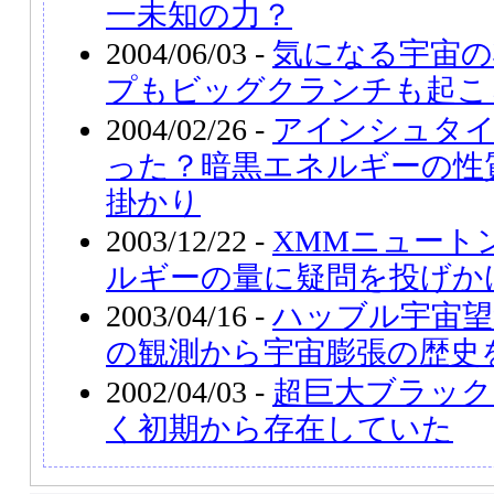
一未知の力？
2004/06/03 -
気になる宇宙の
プもビッグクランチも起こ
2004/02/26 -
アインシュタ
った？暗黒エネルギーの性
掛かり
2003/12/22 -
XMMニュート
ルギーの量に疑問を投げか
2003/04/16 -
ハッブル宇宙望
の観測から宇宙膨張の歴史
2002/04/03 -
超巨大ブラック
く初期から存在していた