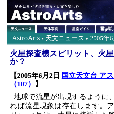
AstroArts
天文ニュース
2005年
火星探査機スピリット、火星
か？
【2005年6月2日
国立天文台 ア
（107）
】
地球で流星が出現するように
れば流星現象は存在します。