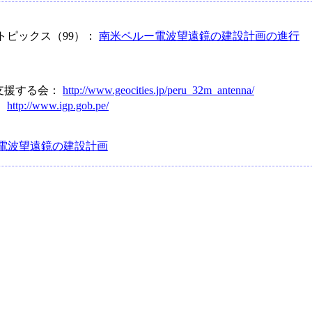
トピックス（99）：
南米ペルー電波望遠鏡の建設計画の進行
支援する会：
http://www.geocities.jp/peru_32m_antenna/
：
http://www.igp.gob.pe/
電波望遠鏡の建設計画