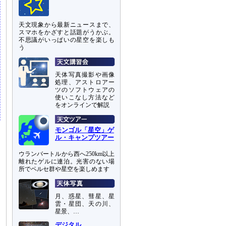
天文現象から最新ニュースまで、
スマホをかざすと話題がうかぶ。
不思議がいっぱいの星空を楽しも
う
天体写真撮影や画像
処理、アストロアー
ツのソフトウェアの
使いこなし方法など
をオンラインで解説
モンゴル「星空」ゲ
ル・キャンプツアー
ウランバートルから西へ250km以上
離れたゲルに連泊。光害のない場
所でペルセ群や星空を楽しめます
月、惑星、彗星、星
雲・星団、天の川、
星景、…
デジタル