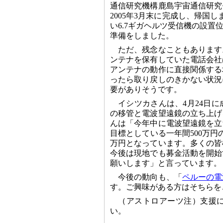
通信研究機構鹿島宇宙通信研究
2005年3月末に完成し、帰国
い6.7ギガヘルツ受信機の設
準備をしました。
ただ、残念なこともあります
ンテナを保有していた電話会社
アンテナの動作に直接関係する
ったら取り戻しのきかない状況
要がありそうです。
イシツカさんは、4月24日
の移管と電波望遠鏡の立ち上げ
んは「今年中に電波望遠鏡を立
目標としている一年間500万円の
万円となっています。多くの皆
今後は現地でも募金活動を開始
願いします」と言っています。
今後の動向も、「
ペルーの電
す。ご興味がある方はそちらを
（アストロアーツ注）支援
い。