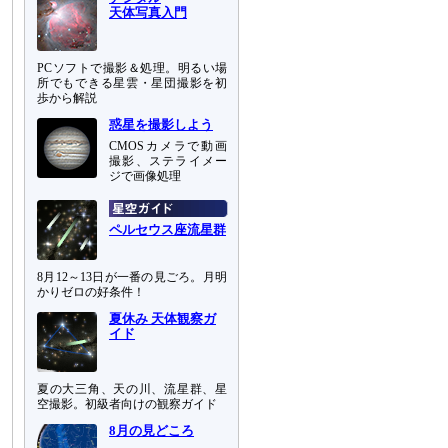
天体写真入門
PCソフトで撮影＆処理。明るい場
所でもできる星雲・星団撮影を初
歩から解説
惑星を撮影しよう
CMOSカメラで動画
撮影、ステライメー
ジで画像処理
ペルセウス座流星群
8月12～13日が一番の見ごろ。月明
かりゼロの好条件！
夏休み 天体観察ガ
イド
夏の大三角、天の川、流星群、星
空撮影。初級者向けの観察ガイド
8月の見どころ