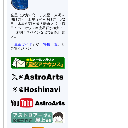
金星（夕方～宵）、火星（未明～
明け方）、土星（宵～明け方）／2
日：水星が西方最大離角／12～13
日：ペルセウス座流星群が極大／1
3日未明：スペインなどで皆既日食
／…
「
星空ガイド
」や「
特集一覧
」も
ご覧ください