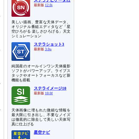
ステラナビゲータ12
、
最新版
12.0i
し
の
美しい描画、豊富な天体データ、
オリジナル番組エディタなど「星
ア
空ひろがる 楽しさひろげる」天文
シミュレーション
は
あ
ステラショット3
必
最新版
3.0o
ナ
純国産のオールインワン天体撮影
さ
ソフトがパワーアップ。ライブス
タックやオートフォーカスなど新
は
機能も搭載
6
ステライメージ10
、
最新版
10.0f
御
で
天体画像に埋もれた微細な情報を
最大限に引き出し、不要なノイズ
は徹底的に除去して美しい天体写
真に仕上げる
さ
星空ナビ