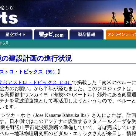
202
5年5月
鏡の建設計画の進行状況
ストロ・トピックス（99）
】
文台アストロ・トピックス（50）
で掲載した「南米のペルー
協力のお願い」から半年が経ちました。このプロジェクトは
る高原都市ワンカイヨ（海抜3370メートル）郊外にある衛星
ンテナを電波望遠鏡として再活用しようというもので、ペルー
います。
ホセ（Jose Kaname Ishitsuka Iba）さんによれば、計
す。日本側ではこのアンテナに設置するメタノールメーザを
受信機を野辺山宇宙電波観測所で準備していて、ほぼ完成してい
は、ペルー地球物理研究所のビダル・エリックさんが来日し、情