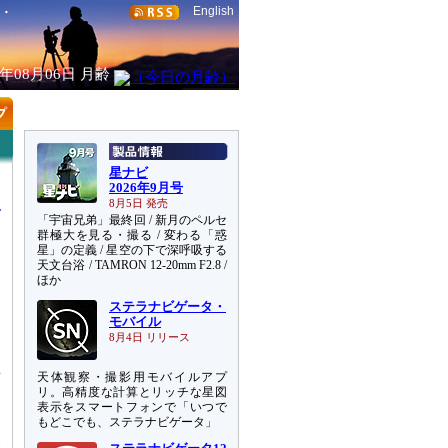
English
6年08月06日
月齢
星ナビ
2026年9月号
8月5日 発売
「宇宙兄弟」最終回 / 新月のペルセ
群極大を見る・撮る / 変わる「惑
星」の定義 / 星空の下で深呼吸する
天文台浴 / TAMRON 12-20mm F2.8 /
に
ほか
、
ステラナビゲータ・
通
モバイル
と
8月4日 リリース
天体観察・撮影用モバイルアプ
画
リ。高精度な計算とリッチな星図
受
表示をスマートフォンで「いつで
ま
もどこでも、ステラナビゲータ」
報