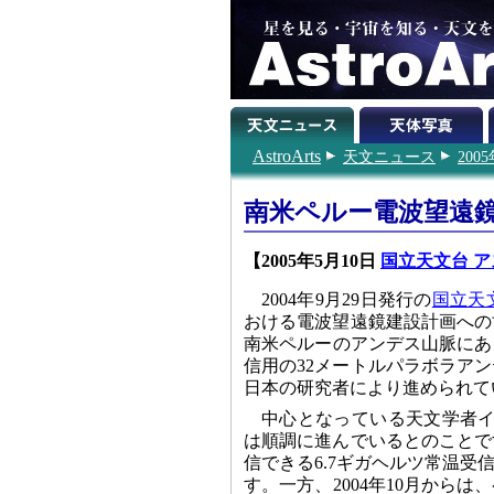
AstroArts
天文ニュース
200
南米ペルー電波望遠
【2005年5月10日
国立天文台 ア
2004年9月29日発行の
国立天
おける電波望遠鏡建設計画への
南米ペルーのアンデス山脈にあ
信用の32メートルパラボラア
日本の研究者により進められて
中心となっている天文学者イシツカ・
は順調に進んでいるとのことで
信できる6.7ギガヘルツ常温
す。一方、2004年10月から