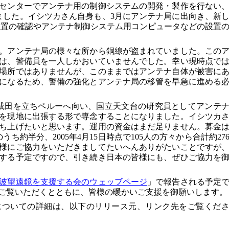
センターでアンテナ用の制御システムの開発・製作を行ない
しました。イシツカさん自身も、3月にアンテナ局に出向き、新
置位置の確認やアンテナ制御システム用コンピュータなどの設置
。アンテナ局の様々な所から銅線が盗まれていました。この
は、警備員を一人しかおいていませんでした。幸い現時点で
場所ではありませんが、このままではアンテナ自体が被害に
になるため、警備の強化とアンテナ局の移管を早急に進める
に成田を立ちペルーへ向い、国立天文台の研究員としてアンテ
を現地に出張する形で専念することになりました。イシツカ
ち上げたいと思います。運用の資金はまだ足りません。募金
うち約半分、2005年4月15日時点で105人の方々から合計約27
様にご協力をいただきましてたいへんありがたいことですが
する予定ですので、引き続き日本の皆様にも、ぜひご協力を
波望遠鏡を支援する会のウェッブページ
」で報告される予定
ご覧いただくとともに、皆様の暖かいご支援を御願いします。
についての詳細は、以下のリリース元、リンク先をご覧くだ