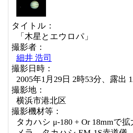
タイトル：
「木星とエウロパ」
撮影者：
細井 浩司
撮影日時：
2005年1月29日 2時53分、露出 1
撮影地：
横浜市港北区
撮影機材等：
タカハシ μ-180 + Or 18mm
メラ、タカハシ EM-1S赤道儀