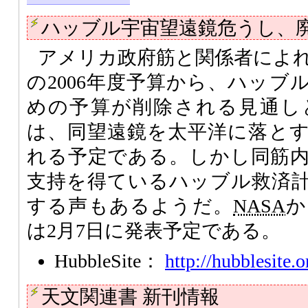
ハッブル宇宙望遠鏡危うし、
アメリカ政府筋と関係者によ
の2006年度予算から、ハッブ
めの予算が削除される見通し
は、同望遠鏡を太平洋に落と
れる予定である。しかし同筋
支持を得ているハッブル救済
する声もあるようだ。
NASA
か
は2月7日に発表予定である。
HubbleSite：
http://hubblesite.o
天文関連書 新刊情報