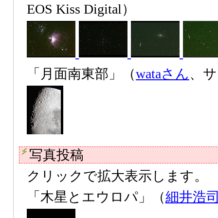
EOS Kiss Digital）
「月面南東部」（
wataさん
、サ
写真投稿
クリックで拡大表示します。
「木星とエウロパ」（
細井浩