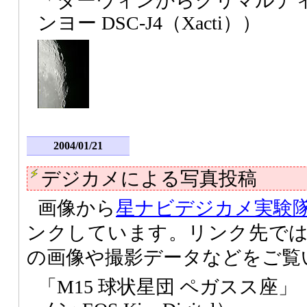
「ダーウィンからグリマルデ
ンヨー DSC-J4（Xacti））
2004/01/21
デジカメによる写真投稿
画像から
星ナビデジカメ実験
ンクしています。リンク先で
の画像や撮影データなどをご覧
「M15 球状星団 ペガスス座」