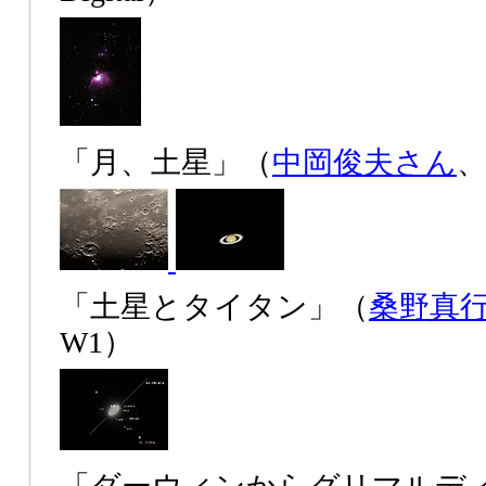
「月、土星」（
中岡俊夫さん
、
「土星とタイタン」（
桑野真
W1）