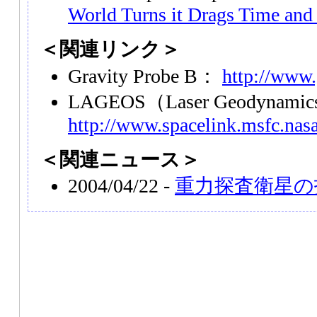
World Turns it Drags Time and
＜関連リンク＞
Gravity Probe B：
http://www.
LAGEOS（Laser Geodynamics
http://www.spacelink.msfc.nas
＜関連ニュース＞
2004/04/22 -
重力探査衛星の