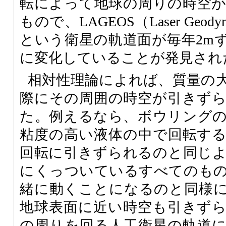
転によって地球の周りの時空
もので、LAGEOS（Laser Geodynami
という衛星の軌道面が毎年2m
に変化していることが発見され
相対性理論によれば、質量の
際にその周囲の時空が引きず
た。例えるなら、ボウリング
粘度の高い液体の中で回転す
回転に引きずられるのと同じ
にくっついているすべてのも
緒に動くことになるのと同様
地球表面に近い時空も引きず
の周りを回る人工衛星の軌道