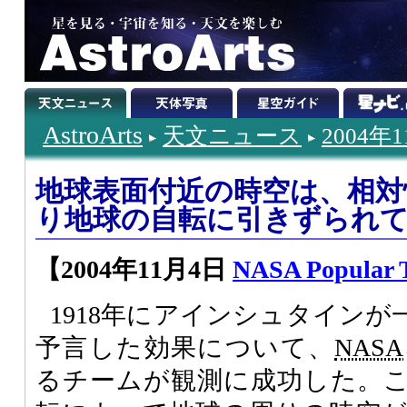
AstroArts
天文ニュース
2004年
地球表面付近の時空は、相対
り地球の自転に引きずられ
【2004年11月4日
NASA Popular T
1918年にアインシュタイン
予言した効果について、
NASA
るチームが観測に成功した。