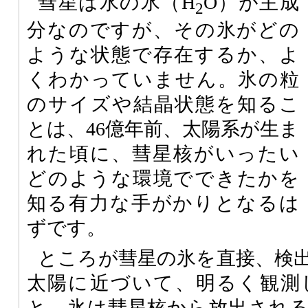
彗星は水の氷（H
O）が主成
2
分なのですが、その氷がどの
ような状態で存在するか、よ
くわかっていません。氷の粒
のサイズや結晶状態を知るこ
とは、46億年前、太陽系が生ま
れた頃に、彗星核がいったい
どのような環境でできたかを
知る有力な手がかりとなるは
ずです。
ところが彗星の氷を直接、検
太陽に近づいて、明るく観測
と、氷は彗星核から放出され