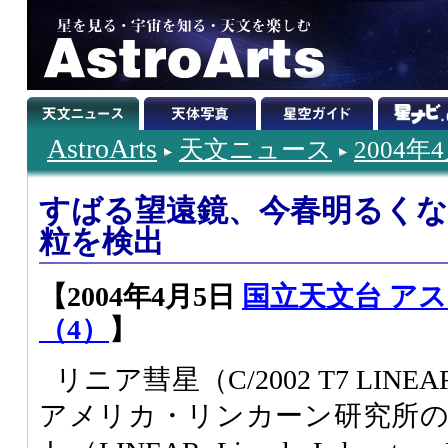
AstroArts
天文ニュース
2004年
すばる望遠鏡、今春明るく
粒を検出
【2004年4月5日
国立天文台 ア
（4）
】
リニア彗星（C/2002 T7 LINE
アメリカ・リンカーン研究所