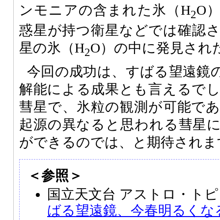
ンモニアの含まれた氷（H
O
2
惑星が持つ衛星などでは確認
星の氷（H
O）の中に発見され
2
今回の成功は、すばる望遠鏡
解能による成果とも言えるで
彗星で、氷粒の観測が可能で
起源の異なると思われる彗星
ができるのでは、と期待されま
＜参照＞
国立天文台 アストロ・トピ
ばる望遠鏡、今春明るくな