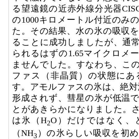
る望遠鏡の近赤外線分光器
CIS
の1000キロメートル付近のみ
た。その結果、水の氷の吸収
ることに成功しましたが、通
られるはずの1.65マイクロメ
ませんでした。すなわち、こ
ファス（非晶質）の状態にあ
す。アモルファスの氷は、絶対温
形成されず、彗星の氷が低温
とがあきらかになりました。
は氷（H
O）だけではなく、
2
（NH
）の氷らしい吸収を初め
3