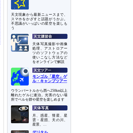
天文現象から最新ニュースまで、
スマホをかざすと話題がうかぶ。
不思議がいっぱいの星空を楽しも
う
天体写真撮影や画像
処理、アストロアー
ツのソフトウェアの
使いこなし方法など
をオンラインで解説
モンゴル「星空」ゲ
ル・キャンプツアー
ウランバートルから西へ250km以上
離れたゲルに連泊。光害のない場
所でペルセ群や星空を楽しめます
月、惑星、彗星、星
雲・星団、天の川、
星景、…
デジタル