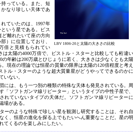
を持っている。また、短
、かなり珍しい天体であ
れていたのは、1997年
ーという星である。ピス
年ほど離れたいて座の方向
心部）に位置しており、
LBV 1806-20と太陽の大きさの比較
00万倍と見積もられてい
の明るさは太陽の4000万倍で、ピストル・スターと比較しても桁違
6-20の年齢は200万歳とひじょうに若く、大きさは少なくとも太
る。現在の理論では恒星の質量の限界は太陽の120倍程度と考
20やピストル・スターのような超大質量星がどうやってできるのか
ていない。
団には、もう一つ別の種類の特殊な天体も発見されている。
す「ソフトガンマ線リピーター」というタイプの中性子星で
見されていないタイプの天体だ。ソフトガンマ線リピーター
磁場がある。
ーターのような特殊で珍しい星を観測し研究することは、それ
なく、恒星の進化を探る上でもたいへん重要なことだ。星の
れてくるのを楽しみにしたい。