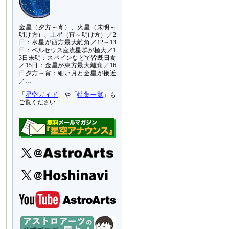
金星（夕方～宵）、火星（未明～
明け方）、土星（宵～明け方）／2
日：水星が西方最大離角／12～13
日：ペルセウス座流星群が極大／1
3日未明：スペインなどで皆既日食
／15日：金星が東方最大離角／16
日夕方～宵：細い月と金星が接近
／…
「
星空ガイド
」や「
特集一覧
」も
ご覧ください