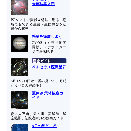
天体写真入門
PCソフトで撮影＆処理。明るい場
所でもできる星雲・星団撮影を初
歩から解説
惑星を撮影しよう
CMOSカメラで動画
撮影、ステライメー
ジで画像処理
ペルセウス座流星群
8月12～13日が一番の見ごろ。月明
かりゼロの好条件！
夏休み 天体観察ガ
イド
夏の大三角、天の川、流星群、星
空撮影。初級者向けの観察ガイド
8月の見どころ