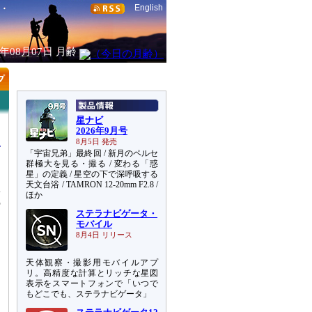
English
6年08月07日
月齢
星ナビ
2026年9月号
8月5日 発売
「宇宙兄弟」最終回 / 新月のペルセ
群極大を見る・撮る / 変わる「惑
星」の定義 / 星空の下で深呼吸する
天文台浴 / TAMRON 12-20mm F2.8 /
輝
ほか
の
ステラナビゲータ・
モバイル
8月4日 リリース
天体観察・撮影用モバイルアプ
リ。高精度な計算とリッチな星図
表示をスマートフォンで「いつで
もどこでも、ステラナビゲータ」