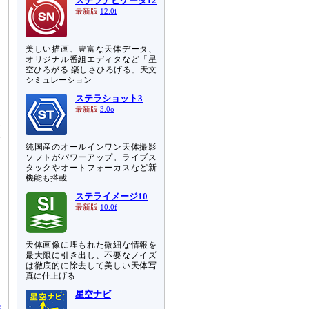
ステラナビゲータ12
最新版
12.0i
美しい描画、豊富な天体データ、
オリジナル番組エディタなど「星
空ひろがる 楽しさひろげる」天文
シミュレーション
ステラショット3
最新版
3.0o
い
陽
純国産のオールインワン天体撮影
え
ソフトがパワーアップ。ライブス
に
タックやオートフォーカスなど新
機能も搭載
ステライメージ10
周
最新版
10.0f
、
に
天体画像に埋もれた微細な情報を
最大限に引き出し、不要なノイズ
自
は徹底的に除去して美しい天体写
明
真に仕上げる
星空ナビ