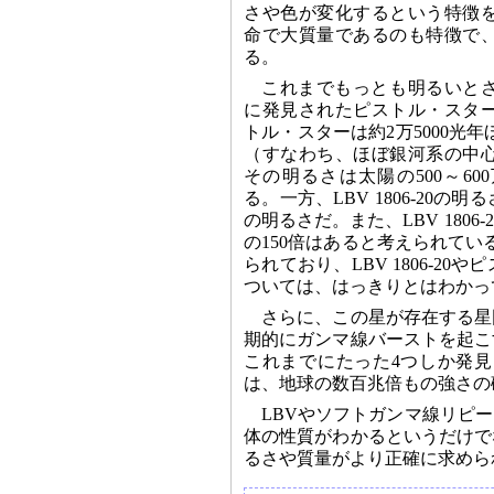
さや色が変化するという特徴
命で大質量であるのも特徴で
る。
これまでもっとも明るいとさ
に発見されたピストル・スタ
トル・スターは約2万5000光
（すなわち、ほぼ銀河系の中
その明るさは太陽の500～6
る。一方、LBV 1806-20
の明るさだ。また、LBV 180
の150倍はあると考えられてい
られており、LBV 1806-
ついては、はっきりとはわかっ
さらに、この星が存在する星
期的にガンマ線バーストを起こ
これまでにたった4つしか発
は、地球の数百兆倍もの強さの
LBVやソフトガンマ線リピ
体の性質がわかるというだけで
るさや質量がより正確に求めら