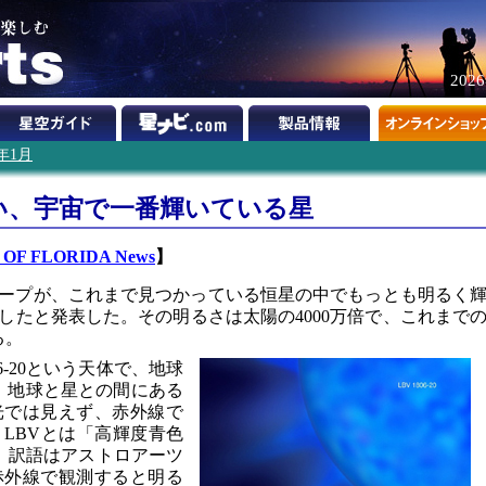
202
4年1月
るい、宇宙で一番輝いている星
 OF FLORIDA News
】
ープが、これまで見つかっている恒星の中でもっとも明るく
したと発表した。その明るさは太陽の4000万倍で、これまで
る。
6-20という天体で、地球
る。地球と星との間にある
光では見えず、赤外線で
LBVとは「高輝度青色
iable、訳語はアストロアーツ
赤外線で観測すると明る