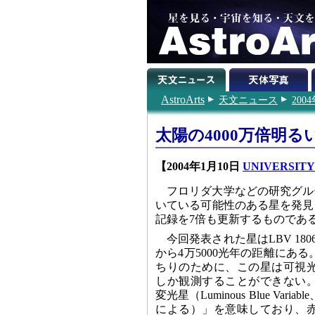
AstroArts
天文ニュース
200
太陽の4000万倍明
【2004年1月10日
UNIVERSITY
フロリダ大学などの研究グル
いている可能性のある星を発見
記録を7倍も更新するものであ
今回発表された星はLBV 180
から4万5000光年の距離にあ
ちりのために、この星は可視
しか観測することができない。
変光星（Luminous Blue Var
による）」を意味しており、