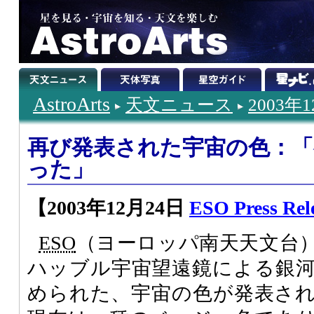
AstroArts
天文ニュース
2003年
再び発表された宇宙の色：「
った」
【2003年12月24日
ESO Press Rel
ESO
（ヨーロッパ南天天文台
ハッブル宇宙望遠鏡による銀
められた、宇宙の色が発表さ