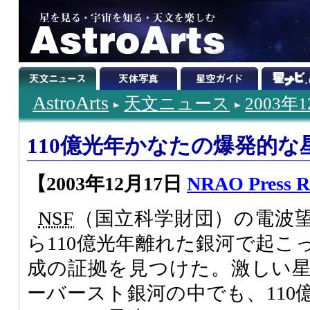
AstroArts
天文ニュース
2003年
110億光年かなたの爆発的な
【2003年12月17日
NRAO Press Re
NSF
（国立科学財団）の電波
ら110億光年離れた銀河で起こ
成の証拠を見つけた。激しい
ーバースト銀河の中でも、110