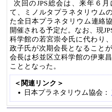
次回の
JPS
総会は、来年６月
て、ミノルタプラネタリウム
た全日本プラネタリウム連絡
開催される予定だ。なお、現
JP
科学館の若宮崇令氏に代わり
政子氏が次期会長となること
会長は杉並区立科学館の伊東
こととなった。
＜関連リンク＞
日本プラネタリウム協会：