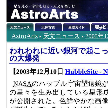
AstroArts
天文ニュース
2003年
われわれに近い銀河で起こ
の大爆発
【2003年12月10日
HubbleSite - 
NASA
のハッブル宇宙望遠鏡
の星々を生み出している星形成領
が公開された。色鮮やかな画