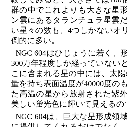
群の中でこれよりも大きな星
ン雲にあるタランチュラ星雲
い星々の数も、4つしかないオ
倒的に多い。
NGC 604はひじょうに若く
300万年程度しか経っていない
こに含まれる星の中には、太陽の
量を持ち表面温度が40000度
た高温の星から放射された紫
美しい蛍光色に輝いて見えるの
NGC 604は、巨大な星形成
に提供してくれるだけでなく