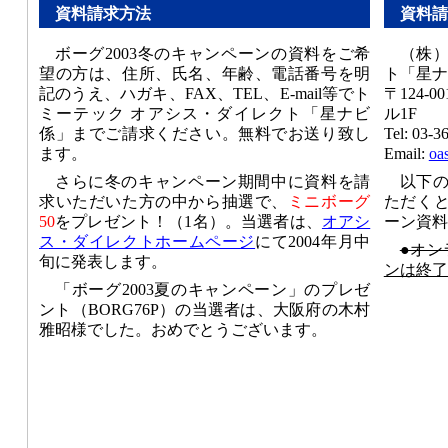
資料請求方法
資料請
ボーグ2003冬のキャンペーンの資料をご希
（株
望の方は、住所、氏名、年齢、電話番号を明
ト「星ナ
記のうえ、ハガキ、FAX、TEL、E-mail等でト
〒124-
ミーテック オアシス・ダイレクト「星ナビ
ル1F
係」までご請求ください。無料でお送り致し
Tel: 03-3
ます。
Email:
oa
さらに冬のキャンペーン期間中に資料を請
以下
求いただいた方の中から抽選で、
ミニボーグ
ただく
50
をプレゼント！（1名）。当選者は、
オアシ
ーン資料
ス・ダイレクトホームページ
にて2004年月中
●オン
旬に発表します。
ンは終了
「ボーグ2003夏のキャンペーン」のプレゼ
ント（BORG76P）の当選者は、大阪府の木村
雅昭様でした。おめでとうございます。