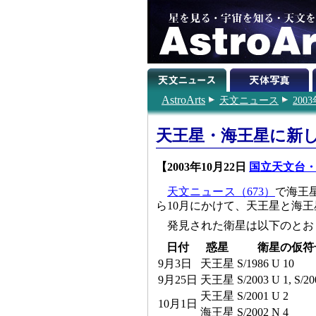
AstroArts
天文ニュース
200
天王星・海王星に新
【2003年10月22日
国立天文台・
天文ニュース（673）
で海王
ら10月にかけて、天王星と海
発見された衛星は以下のとお
日付
惑星
衛星の仮符
9月3日
天王星
S/1986 U 10
9月25日
天王星
S/2003 U 1, S/20
天王星
S/2001 U 2
10月1日
海王星
S/2002 N 4