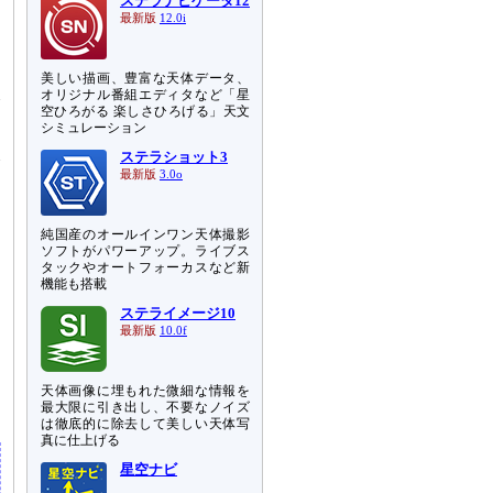
ステラナビゲータ12
最新版
12.0i
つ
美しい描画、豊富な天体データ、
オリジナル番組エディタなど「星
今
空ひろがる 楽しさひろげる」天文
シミュレーション
次
ステラショット3
最新版
3.0o
純国産のオールインワン天体撮影
ソフトがパワーアップ。ライブス
タックやオートフォーカスなど新
機能も搭載
ステライメージ10
最新版
10.0f
天体画像に埋もれた微細な情報を
最大限に引き出し、不要なノイズ
は徹底的に除去して美しい天体写
真に仕上げる
星空ナビ