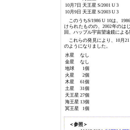
10月7日
天王星
S/2001 U 3
10月9日
天王星
S/2003 U 3
このうちS/1986 U 10
けられたものの、2002年の
回、ハッブル宇宙望遠鏡による
これらの発見により、10月
のようになりました。
水星
なし
金星
なし
地球
1個
火星
2個
木星
61個
土星
31個
天王星
27個
海王星
13個
冥王星
1個
＜参照＞