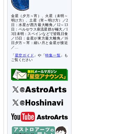
金星（夕方～宵）、火星（未明～
明け方）、土星（宵～明け方）／2
日：水星が西方最大離角／12～13
日：ペルセウス座流星群が極大／1
3日未明：スペインなどで皆既日食
／15日：金星が東方最大離角／16
日夕方～宵：細い月と金星が接近
／…
「
星空ガイド
」や「
特集一覧
」も
ご覧ください