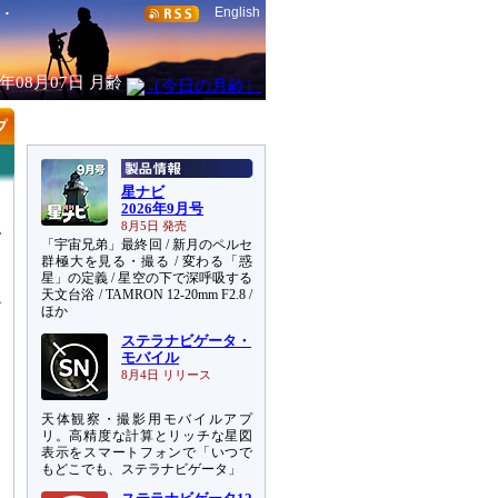
English
6年08月07日
月齢
星ナビ
2026年9月号
8月5日 発売
「宇宙兄弟」最終回 / 新月のペルセ
群極大を見る・撮る / 変わる「惑
星」の定義 / 星空の下で深呼吸する
天文台浴 / TAMRON 12-20mm F2.8 /
か
ほか
ステラナビゲータ・
モバイル
8月4日 リリース
天体観察・撮影用モバイルアプ
リ。高精度な計算とリッチな星図
表示をスマートフォンで「いつで
もどこでも、ステラナビゲータ」