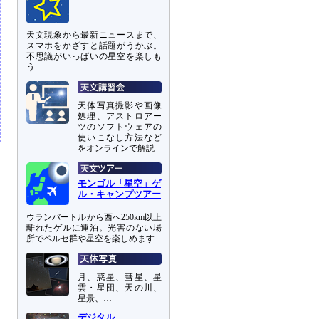
天文現象から最新ニュースまで、
スマホをかざすと話題がうかぶ。
不思議がいっぱいの星空を楽しも
う
天体写真撮影や画像
処理、アストロアー
ツのソフトウェアの
使いこなし方法など
をオンラインで解説
モンゴル「星空」ゲ
ル・キャンプツアー
ウランバートルから西へ250km以上
離れたゲルに連泊。光害のない場
所でペルセ群や星空を楽しめます
月、惑星、彗星、星
雲・星団、天の川、
星景、…
デジタル