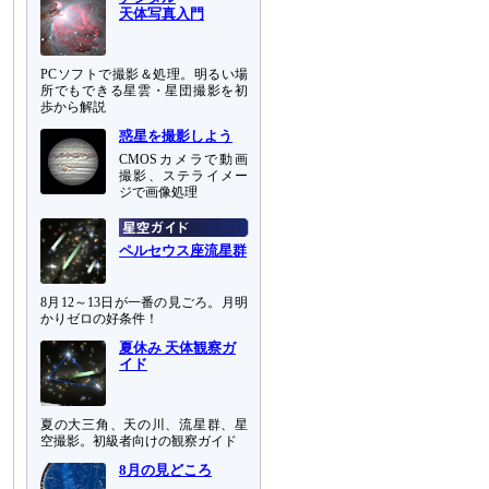
天体写真入門
PCソフトで撮影＆処理。明るい場
所でもできる星雲・星団撮影を初
歩から解説
惑星を撮影しよう
CMOSカメラで動画
撮影、ステライメー
ジで画像処理
ペルセウス座流星群
8月12～13日が一番の見ごろ。月明
かりゼロの好条件！
夏休み 天体観察ガ
イド
夏の大三角、天の川、流星群、星
空撮影。初級者向けの観察ガイド
8月の見どころ