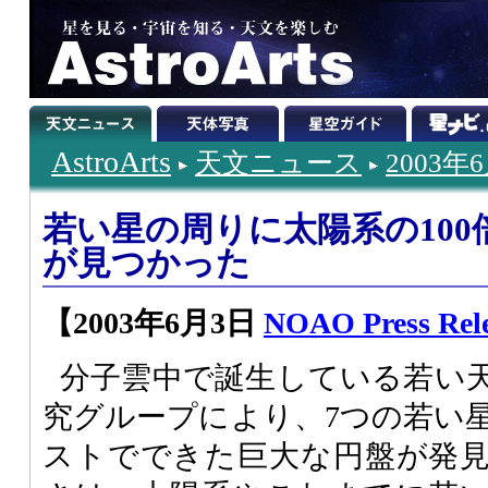
AstroArts
天文ニュース
2003年
若い星の周りに太陽系の10
が見つかった
【2003年6月3日
NOAO Press Rel
分子雲中で誕生している若い
究グループにより、7つの若い
ストでできた巨大な円盤が発