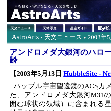
AstroArts
天文ニュース
2003年
アンドロメダ大銀河のハロ
齢
【2003年5月13日
HubbleSite - N
ハッブル宇宙望遠鏡の
ACS
カ
た、アンドロメダ大銀河M31
囲む球状の領域）に含まれる