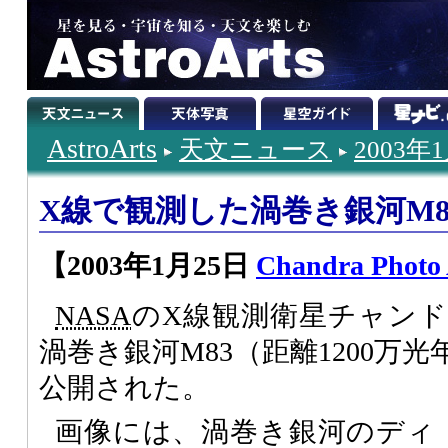
AstroArts
天文ニュース
2003年
X線で観測した渦巻き銀河M8
【2003年1月25日
Chandra Photo
NASA
のX線観測衛星チャン
渦巻き銀河M83（距離1200万
公開された。
画像には、渦巻き銀河のディ