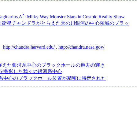
*
agittarius A
: Milky Way Monster Stars in Cosmic Reality Show
文衛星チャンドラがとらえた天の川銀河の中心領域のブラッ
：
http://chandra.harvard.edu/
,
http://chandra.nasa.gov/
捉えた銀河系中心のブラックホールの過去の輝き
が撮影した我々の銀河系中心
系中心のブラックホール位置が精密に特定された