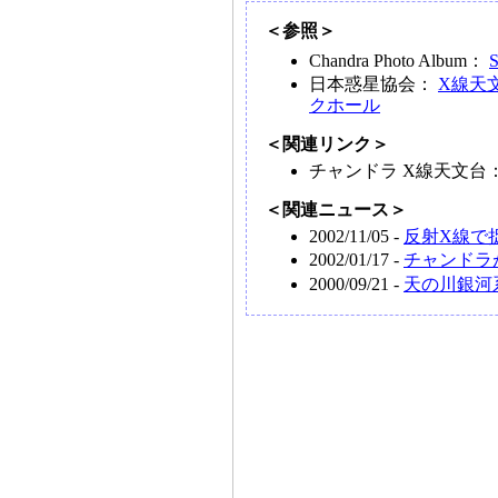
＜参照＞
Chandra Photo Album：
S
日本惑星協会：
X線天
クホール
＜関連リンク＞
チャンドラ X線天文台
＜関連ニュース＞
2002/11/05 -
反射X線で
2002/01/17 -
チャンドラ
2000/09/21 -
天の川銀河