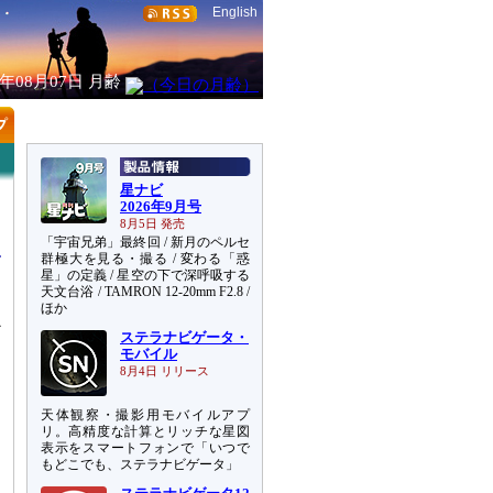
English
6年08月07日
月齢
星ナビ
2026年9月号
8月5日 発売
「宇宙兄弟」最終回 / 新月のペルセ
群極大を見る・撮る / 変わる「惑
星」の定義 / 星空の下で深呼吸する
天文台浴 / TAMRON 12-20mm F2.8 /
ほか
心
ステラナビゲータ・
モバイル
8月4日 リリース
天体観察・撮影用モバイルアプ
リ。高精度な計算とリッチな星図
表示をスマートフォンで「いつで
もどこでも、ステラナビゲータ」