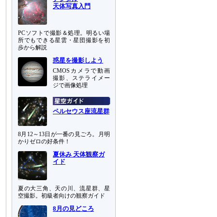
天体写真入門
PCソフトで撮影＆処理。明るい場
所でもできる星雲・星団撮影を初
歩から解説
惑星を撮影しよう
CMOSカメラで動画
撮影、ステライメー
ジで画像処理
ペルセウス座流星群
8月12～13日が一番の見ごろ。月明
かりゼロの好条件！
夏休み 天体観察ガ
イド
夏の大三角、天の川、流星群、星
空撮影。初級者向けの観察ガイド
8月の見どころ