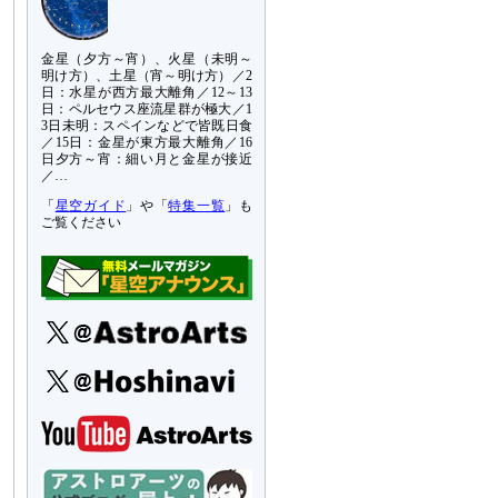
金星（夕方～宵）、火星（未明～
明け方）、土星（宵～明け方）／2
日：水星が西方最大離角／12～13
日：ペルセウス座流星群が極大／1
3日未明：スペインなどで皆既日食
／15日：金星が東方最大離角／16
日夕方～宵：細い月と金星が接近
／…
「
星空ガイド
」や「
特集一覧
」も
ご覧ください