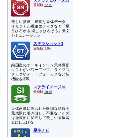
ステラナビゲータ12
最新版
12.0i
美しい描画、豊富な天体データ、
オリジナル番組エディタなど「星
空ひろがる 楽しさひろげる」天文
シミュレーション
ステラショット3
最新版
3.0o
純国産のオールインワン天体撮影
ソフトがパワーアップ。ライブス
タックやオートフォーカスなど新
心
機能も搭載
ル
ステライメージ10
の
最新版
10.0f
れ
天体画像に埋もれた微細な情報を
と
最大限に引き出し、不要なノイズ
ラ
は徹底的に除去して美しい天体写
真に仕上げる
く
星空ナビ