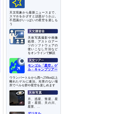
天文現象から最新ニュースまで、
スマホをかざすと話題がうかぶ。
不思議がいっぱいの星空を楽しも
う
天体写真撮影や画像
処理、アストロアー
ツのソフトウェアの
使いこなし方法など
をオンラインで解説
モンゴル「星空」ゲ
ル・キャンプツアー
ウランバートルから西へ250km以上
離れたゲルに連泊。光害のない場
所でペルセ群や星空を楽しめます
月、惑星、彗星、星
雲・星団、天の川、
星景、…
デジタル