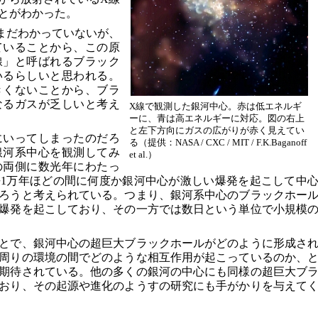
とがわかった。
まだわかっていないが、
ていることから、この原
線」と呼ばれるブラック
いるらしいと思われる。
きくないことから、ブラ
なるガスが乏しいと考え
X線で観測した銀河中心。赤は低エネルギ
ーに、青は高エネルギーに対応。図の右上
と左下方向にガスの広がりが赤く見えてい
にいってしまったのだろ
る（提供：
NASA
/ CXC / MIT / F.K.Baganoff
銀河系中心を観測してみ
et al.）
心の両側に数光年にわたっ
1万年ほどの間に何度か銀河中心が激しい爆発を起こして中
ろうと考えられている。つまり、銀河系中心のブラックホー
爆発を起こしており、その一方では数日という単位で小規模
とで、銀河中心の超巨大ブラックホールがどのように形成さ
周りの環境の間でどのような相互作用が起こっているのか、
期待されている。他の多くの銀河の中心にも同様の超巨大ブ
おり、その起源や進化のようすの研究にも手がかりを与えて