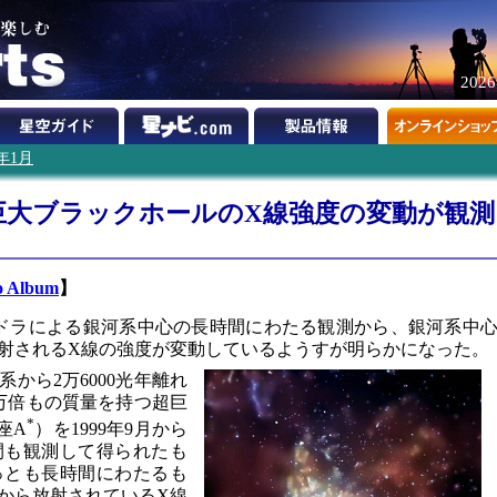
202
3年1月
巨大ブラックホールのX線強度の変動が観測
o Album
】
ドラによる銀河系中心の長時間にわたる観測から、銀河系中
射されるX線の強度が変動しているようすが明らかになった。
から2万6000光年離れ
0万倍もの質量を持つ超巨
*
座A
）を1999年9月から
4時間も観測して得られたも
っとも長時間にわたるも
から放射されているX線