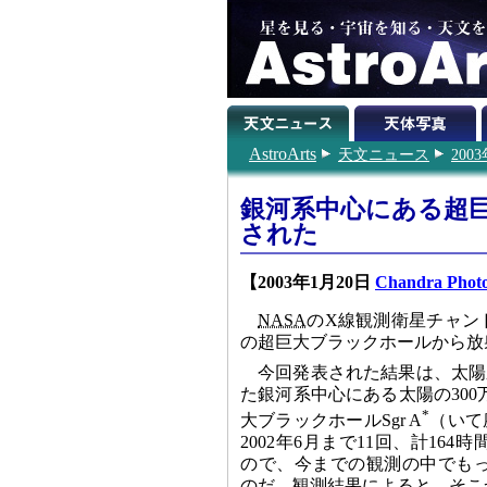
AstroArts
天文ニュース
200
銀河系中心にある超
された
【2003年1月20日
Chandra Phot
NASA
のX線観測衛星チャン
の超巨大ブラックホールから放
今回発表された結果は、太陽系
た銀河系中心にある太陽の30
*
大ブラックホールSgr A
（いて
2002年6月まで11回、計16
ので、今までの観測の中でも
のだ。観測結果によると、そこ