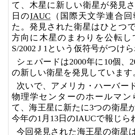
て、木星に新しい衛星が発見され
日の
IAUC
（国際天文学連合回
た。発見された衛星はひとつ
方向に木星のまわりを公転し
S/2002 J 1という仮符号がつ
シェパードは2000年に10個、2
の新しい衛星を発見しています
次いで、アメリカ・ハーバー
物理学センターのホールマン
て、海王星に新たに3つの衛星
今年の1月13日の
IAUC
で報じら
今回発見された海王星の衛星は