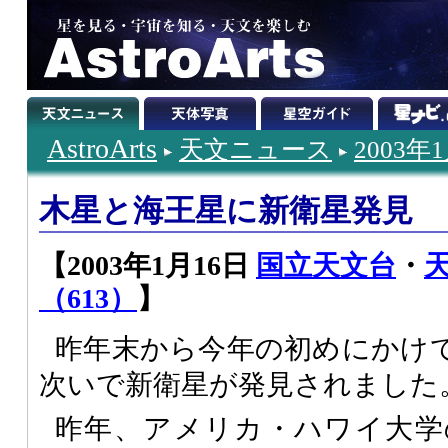
AstroArts
天文ニュース
2003年
木星と海王星に新衛星発見
【2003年1月16日
国立天文台
・
（613）
】
昨年末から今年の初めにかけ
次いで新衛星が発見されました
昨年、アメリカ・ハワイ大学