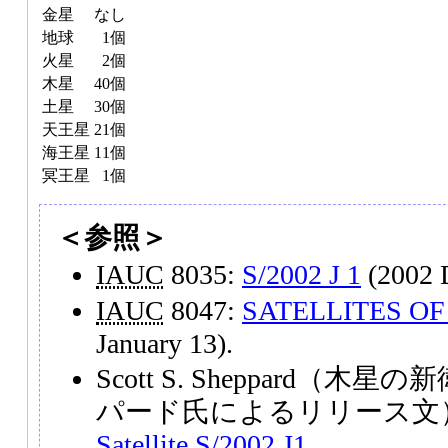
金星
なし
地球
1個
火星
2個
木星
40個
土星
30個
天王星
21個
海王星
11個
冥王星
1個
＜参照＞
IAUC
8035:
S/2002 J 1
(2002 
IAUC
8047:
SATELLITES O
January 13).
Scott S. Sheppard（
パード氏によるリリース文
Satellite S/2002 J1