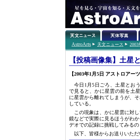
AstroArts
天文ニュース
200
【投稿画像集】土星
【2003年1月5日 アストロアー
今日1月5日ごろ、土星とお
で見ると、かに星雲の前を土星
に星雲から離れてしまうが、そ
している。
この現象は、かに星雲に対し
鏡などで実際に見るほうがわか
デオでの記録に挑戦してみるの
以下、皆様からお送りいただ