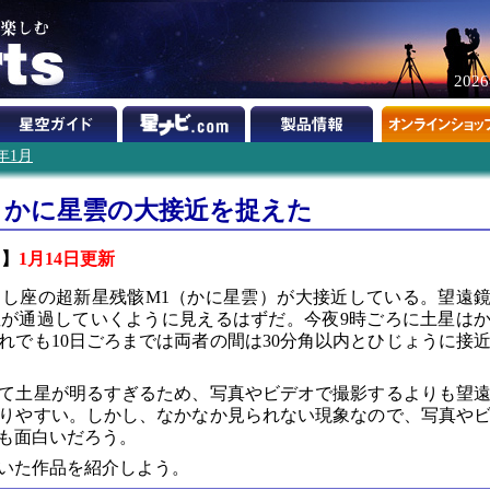
202
3年1月
とかに星雲の大接近を捉えた
ツ】
1月14日更新
うし座の超新星残骸M1（かに星雲）が大接近している。望遠
が通過していくように見えるはずだ。今夜9時ごろに土星は
れでも10日ごろまでは両者の間は30分角以内とひじょうに接
て土星が明るすぎるため、写真やビデオで撮影するよりも望
りやすい。しかし、なかなか見られない現象なので、写真や
も面白いだろう。
いた作品を紹介しよう。