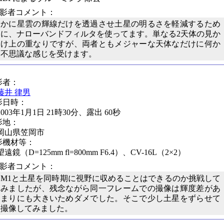
撮影者コメント：
かに星雲の輝線だけを透過させ土星の明るさを軽減するため
に、ナローバンドフィルタを使ってます。単なる2天体の見か
け上の重なりですが、両者ともメジャーな天体なだけに何か
不思議な感じを受けます。
影者：
藤井 律男
影日時：
2003年1月1日 21時30分、露出 60秒
影地：
岡山県笠岡市
影機材等：
望遠鏡（D=125mm fl=800mm F6.4）、CV-16L（2×2）
撮影者コメント：
M1と土星を同時期に視野に収めることはできるのか挑戦して
みましたが、残念ながら同一フレームでの撮像は輝度差があ
まりにも大きいためダメでした。そこで少し土星をずらせて
撮像してみました。