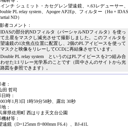
影機材等：
8インチ シュミット・カセグレン望遠鏡、×.63レデューサー
Double PL relay system、Apogee AP2Ep、フィルター（Hα + IDA
Partial ND）
撮影者コメント：
IDASの部分的NDフィルタ（パーシャルNDフィルタ）を使っ
て土星をマスクし減光させて撮影しました。このフィルタを
望遠鏡の1次焦点位置に配置し、2個のPLアイピースを使って
マスクと映像をリレーしてCCDに再結像させています。
Double PL relay system というのはPLアイピースを2つ組み合
わせた1:1リレー光学系のことです（田中さんのサイトから光
路図を参照できます）。
影者：
山田 哲司
影日時：
2003年1月3日 1時59分58秒、露出 30秒
影地：
兵庫県佐用町 西はりま天文台公園
影機材等：
望遠鏡（D=125mm fl=800mm F6.4）、BJ-41L