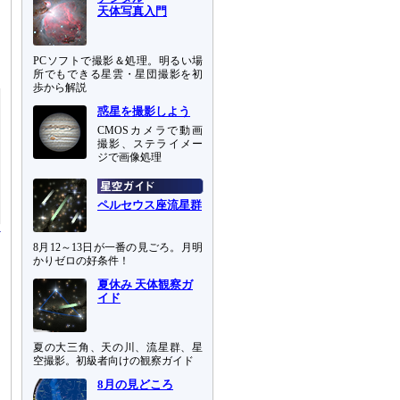
天体写真入門
、
S
PCソフトで撮影＆処理。明るい場
所でもできる星雲・星団撮影を初
歩から解説
惑星を撮影しよう
CMOSカメラで動画
撮影、ステライメー
ジで画像処理
ペルセウス座流星群
8月12～13日が一番の見ごろ。月明
かりゼロの好条件！
夏休み 天体観察ガ
イド
夏の大三角、天の川、流星群、星
空撮影。初級者向けの観察ガイド
8月の見どころ