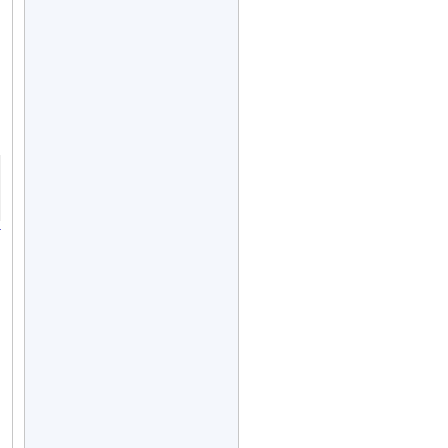
、
、
、