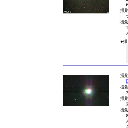
撮
撮
●
撮
撮
撮
撮