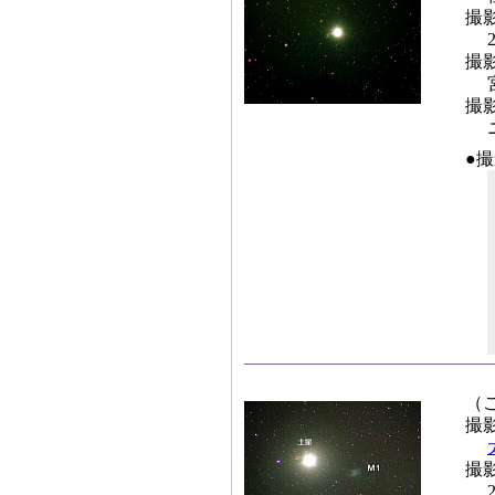
撮
撮
撮
●
（
撮
撮