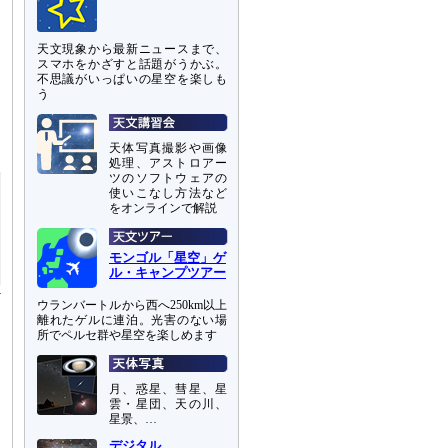
、
天文現象から最新ニュースまで、
スマホをかざすと話題がうかぶ。
不思議がいっぱいの星空を楽しも
ラ
う
テ
天体写真撮影や画像
処理、アストロアー
ツのソフトウェアの
使いこなし方法など
をオンラインで解説
モンゴル「星空」ゲ
ル・キャンプツアー
ウランバートルから西へ250km以上
離れたゲルに連泊。光害のない場
所でペルセ群や星空を楽しめます
月、惑星、彗星、星
雲・星団、天の川、
星景、…
デジタル