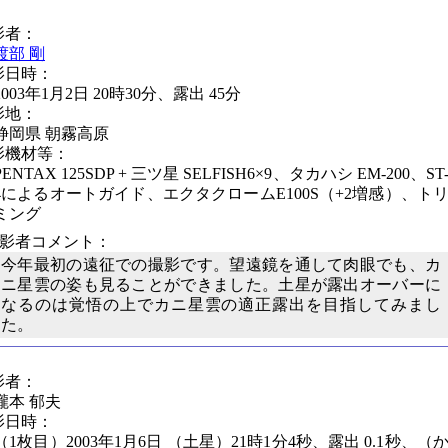
影者：
渡部 剛
影日時：
2003年1月2日 20時30分、露出 45分
影地：
静岡県 朝霧高原
影機材等：
PENTAX 125SDP + 三ツ星 SELFISH6×9、タカハシ EM-200、ST
4によるオートガイド、エクタクロームE100S（+2増感）、ト
ミング
撮影者コメント：
今年最初の遠征での撮影です。望遠鏡を通して肉眼でも、カ
ニ星雲の姿も見ることができました。土星が露出オーバーに
なるのは覚悟の上でカニ星雲の適正露出を目指してみまし
た。
影者：
瀧本 郁夫
影日時：
（1枚目）2003年1月6日 （土星）21時1分4秒、露出 0.1秒、（