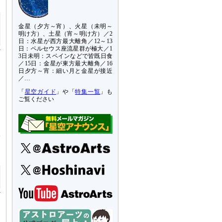
金星（夕方～宵）、火星（未明～
明け方）、土星（宵～明け方）／2
日：水星が西方最大離角／12～13
日：ペルセウス座流星群が極大／1
3日未明：スペインなどで皆既日食
／15日：金星が東方最大離角／16
日夕方～宵：細い月と金星が接近
／…
「
星空ガイド
」や「
特集一覧
」も
ご覧ください
冷