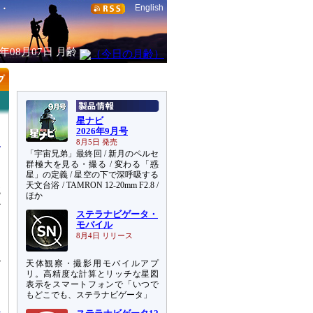
English
6年08月07日
月齢
星ナビ
2026年9月号
8月5日 発売
「宇宙兄弟」最終回 / 新月のペルセ
群極大を見る・撮る / 変わる「惑
星」の定義 / 星空の下で深呼吸する
天文台浴 / TAMRON 12-20mm F2.8 /
鏡
ほか
か
ステラナビゲータ・
近
モバイル
8月4日 リリース
遠
天体観察・撮影用モバイルアプ
ビ
リ。高精度な計算とリッチな星図
表示をスマートフォンで「いつで
もどこでも、ステラナビゲータ」