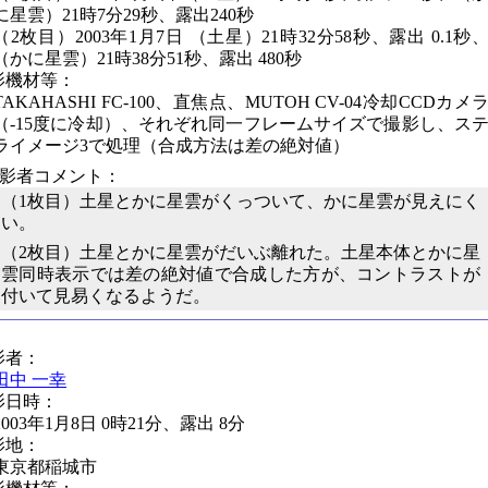
に星雲）21時7分29秒、露出240秒
（2枚目）2003年1月7日 （土星）21時32分58秒、露出 0.1秒
（かに星雲）21時38分51秒、露出 480秒
影機材等：
TAKAHASHI FC-100、直焦点、MUTOH CV-04冷却CCDカメ
（-15度に冷却）、それぞれ同一フレームサイズで撮影し、ス
ライメージ3で処理（合成方法は差の絶対値）
撮影者コメント：
（1枚目）土星とかに星雲がくっついて、かに星雲が見えにく
い。
（2枚目）土星とかに星雲がだいぶ離れた。土星本体とかに星
雲同時表示では差の絶対値で合成した方が、コントラストが
付いて見易くなるようだ。
影者：
田中 一幸
影日時：
2003年1月8日 0時21分、露出 8分
影地：
東京都稲城市