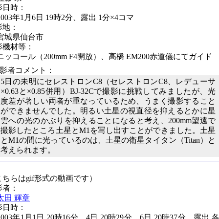
影日時：
2003年1月6日 19時2分、露出 1分×4コマ
影地：
宮城県仙台市
影機材等：
ニッコール（200mm F4開放）、高橋 EM200赤道儀にてガイド
撮影者コメント：
5日の未明にセレストロンC8（セレストロンC8、レデューサ
×0.63と×0.85併用）BJ-32Cで撮影に挑戦してみましたが、光
度差が著しい両者が重なっているため、うまく撮影すること
ができませんでした。明るい土星の視直径を抑えるとかに星
雲への光のかぶりを抑えることになると考え、200mm望遠で
撮影したところ土星とM1を写し出すことができました。土星
とM1の間に光っているのは、土星の衛星タイタン（Titan）と
考えられます。
こちらはgif形式の動画です）
影者：
太田 輝章
影日時：
2003年1月1日 20時16分、4日 20時29分、6日 20時37分、露出 