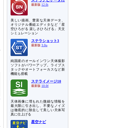
ステラナビゲータ12
最新版
12.0i
美しい描画、豊富な天体データ、
オリジナル番組エディタなど「星
空ひろがる 楽しさひろげる」天文
シミュレーション
ステラショット3
最新版
3.0o
-
リ
純国産のオールインワン天体撮影
ソフトがパワーアップ。ライブス
タックやオートフォーカスなど新
機能も搭載
ステライメージ10
最新版
10.0f
天体画像に埋もれた微細な情報を
最大限に引き出し、不要なノイズ
は徹底的に除去して美しい天体写
真に仕上げる
星空ナビ
か