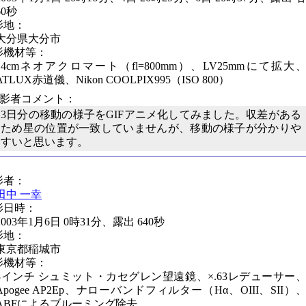
60秒
影地：
大分県大分市
影機材等：
14cmネオアクロマート（fl=800mm）、LV25mmにて拡大
ATLUX赤道儀、Nikon COOLPIX995（ISO 800）
撮影者コメント：
3日分の移動の様子をGIFアニメ化してみました。収差がある
ため星の位置が一致していませんが、移動の様子が分かりや
すいと思います。
影者：
田中 一幸
影日時：
2003年1月6日 0時31分、露出 640秒
影地：
東京都稲城市
影機材等：
8インチ シュミット・カセグレン望遠鏡、×.63レデューサー
Apogee AP2Ep、ナローバンドフィルター（Hα、OIII、SII）
ABFによるブルーミング除去