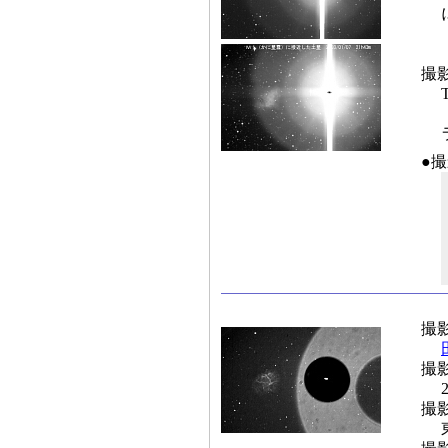
撮
●
撮
撮
撮