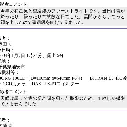
撮影者コメント：
今年の初星見と望遠鏡のファーストライトです。当日は雪が
降ったり、曇ったりで散散な日でした。雲間からちょこっと
顔を出したので望遠鏡を向けて見ました。
影者：
奥田 功
影日時：
2003年1月7日 1時34分、露出 5分
影地：
千葉県浦安市
影機材等：
BORG 100ED（D=100mm fl=640mm F6.4）、BITRAN BJ-41C
却CCDカメラ、IDAS LPS-P1フィルター
撮影者コメント：
天候は曇りで雲の切れ間を狙った撮影のため、１枚しか撮影
できませんでした。
影者：
佐藤 崇