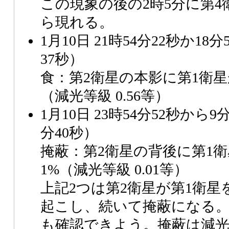
この現象の後の2時5分に第
ら現れる。
1月10日 21時54分22秒か18
37秒）
食：第2衛星の本影に第1衛星
（減光等級 0.56等）
1月10日 23時54分52秒から9
分40秒）
掩蔽：第2衛星の背後に第1衛
1%（減光等級 0.01等）
上記2つは第2衛星が第1衛
起こし、続いて掩蔽になる
も確認できよう。掩蔽は減