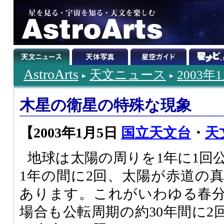
AstroArts
天文ニュース
2003年
木星の衛星の特殊な現象
【2003年1月5日
国立天文台
・
天
地球は太陽の周りを1年に1回
1年の間に2回、太陽が赤道の
あります。これがいわゆる春
場合も公転周期の約30年間に2