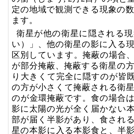
定の地域で観測できる現象の
ます。
衛星が他の衛星に隠される現
い）」、他の衛星の影に入る
区別しています。掩蔽の場合
が部分掩蔽、掩蔽する衛星の
り大きくて完全に隠すのが皆
の方が小さくて掩蔽される衛
のが金環掩蔽です。食の場合
影に太陽の光が全く届かない
部が届く半影があり、食され
星の本影に入る本影食と、半