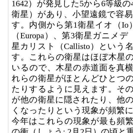
1642）が発見した5から6等級
衛星）があり、小望遠鏡で容
す。内側から第1衛星イオ（Io
（Europa）、第3衛星ガニメデ（
星カリスト（Callisto）と
す。これらの衛星はほぼ木星
いるので、木星の赤道面を真
れらの衛星がほとんどひとつ
たりするように見えます。そ
が他の衛星に隠されたり、他
くなったりという現象が頻繁
今年はこれらの現象が最も頻
の衝（しょう; 2月2日）の頃