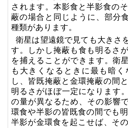
されます。本影食と半影食の
蔽の場合と同じように、部分
種類があります。
衛星は望遠鏡で見ても大きさ
す。しかし掩蔽も食も明るさ
を捕えることができます。衛
も大きくなるときに最も暗く
し、皆既掩蔽と金環掩蔽の間
明るさがほぼ一定になります
の量が異なるため、その影響
環食や半影の皆既食の間でも
半影が金環食を起こせば、そ