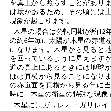
を真上から照らすことがあり
は環があるため、その頃には
現象が起こります。
木星の場合は公転周期が約12
の約6年毎に太陽が木星の赤道
になります。木星から見ると
を回っているように見えます
道の真上にあるときには地球
ほぼ真横から見ることになり
の赤道面を真横から見る年に
時に「木星の衛星の特殊な現象
木星にはガリレオ・ガリレイ（Galileo