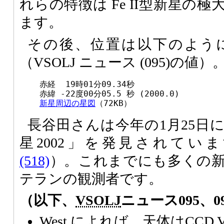
れらの特徴は Fe II型新星の
ます。
その後、位置は以下のよう
（VSOLJ ニュース (095)の値）
赤経  19時01分09.34秒

新星周辺の星図
（72KB）
長谷田さんは今年の1月25日
星2002」を発見されてい
(518)
）。これまでにも多くの
テランの観測者です。
（以下、
VSOLJ
ニュース095、
West によれば、天体はCCD 