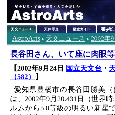
AstroArts
天文ニュース
2002年
長谷田さん、いて座に肉眼等
【2002年9月24日
国立天文台
・
（582）
】
愛知県豊橋市の長谷田勝美（
は、2002年9月20.431日（世
ルムから5.0等級の明るい新星