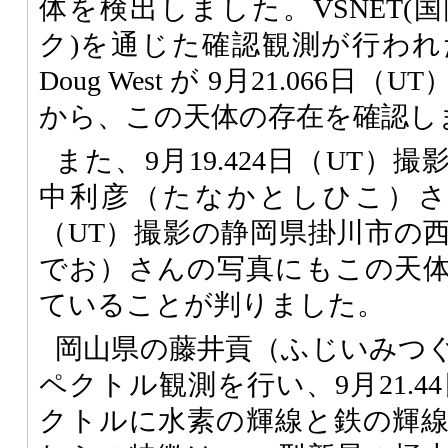
体を検出しました。VSNET(
ク)を通じた確認観測が行わ
Doug West が 9月21.066日
から、この天体の存在を確認し
また、9月19.424日（UT）
中利彦（たなかとしひこ）さんの
（UT）撮影の静岡県掛川市の
でお）さんの写真にもこの天
ていることが判りました。
岡山県の藤井貢（ふじいみつ
ペクトル観測を行い、9月21.4
クトルに水素の輝線と鉄の輝