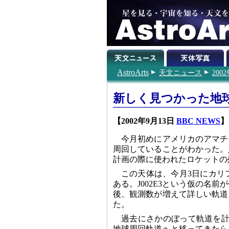
AstroArts
天文ニュース
200
新しく見つかった地
【2002年9月13日
BBC NEWS
】
今月初めにアメリカのアマチ
周回していることがわかった。
計画の際に使われたロケットの
この天体は、今月3日にカリフォ
ある。J002E3という仮の名
後、観測数が増えて詳しい軌道
た。
過去にさかのぼって軌道を計算
地球周回軌道へと移ってきたら