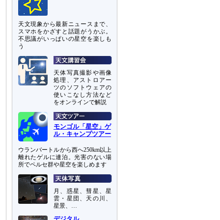
天文現象から最新ニュースまで、
スマホをかざすと話題がうかぶ。
不思議がいっぱいの星空を楽しも
う
天体写真撮影や画像
処理、アストロアー
ツのソフトウェアの
使いこなし方法など
をオンラインで解説
モンゴル「星空」ゲ
ル・キャンプツアー
ウランバートルから西へ250km以上
離れたゲルに連泊。光害のない場
所でペルセ群や星空を楽しめます
月、惑星、彗星、星
雲・星団、天の川、
星景、…
デジタル