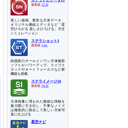
ステラナビゲータ12
し
最新版
12.0i
に
美しい描画、豊富な天体データ、
て
オリジナル番組エディタなど「星
空ひろがる 楽しさひろげる」天文
、
シミュレーション
ッ
ステラショット3
最新版
3.0o
あ
純国産のオールインワン天体撮影
ン
ソフトがパワーアップ。ライブス
タックやオートフォーカスなど新
機能も搭載
ステライメージ10
最新版
10.0f
天体画像に埋もれた微細な情報を
最大限に引き出し、不要なノイズ
は徹底的に除去して美しい天体写
真に仕上げる
星空ナビ