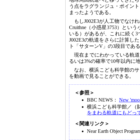
う点をラグランジュ・ポイント
まったようである。
もしJ002E3が人工物でな
Cruithne（小惑星3753
いる）があるが、これに続く3
J002E3の軌道をさらに計算
ト「サターンV」の3段目であ
現在までにわかっている軌道に
るいは3%の確率で10年以内
なお、横浜こども科学館のサイ
を動画で見ることができる。
＜参照＞
BBC NEWS：
New 'moon
横浜こども科学館／（
をまわる軌道にもどっ
＜関連リンク＞
Near Earth Object Prog