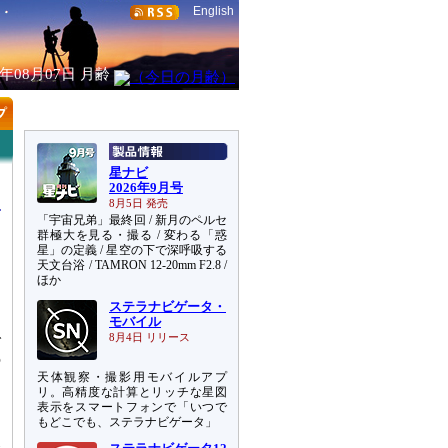
English
6年08月07日
月齢
星ナビ
2026年9月号
8月5日 発売
「宇宙兄弟」最終回 / 新月のペルセ
群極大を見る・撮る / 変わる「惑
星」の定義 / 星空の下で深呼吸する
天文台浴 / TAMRON 12-20mm F2.8 /
を
ほか
ロ
ステラナビゲータ・
モバイル
で
8月4日 リリース
の
天体観察・撮影用モバイルアプ
っ
リ。高精度な計算とリッチな星図
表示をスマートフォンで「いつで
もどこでも、ステラナビゲータ」
ら
合