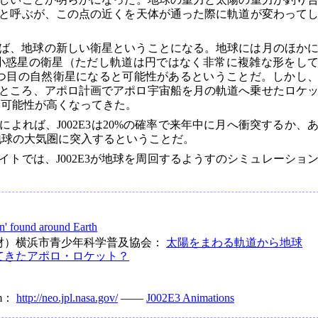
と呼ぶが、この点の近くを天体が通った際に軌道が変わって
ければ、地球の新しい衛星ということになる。地球には月のほか
）という小惑星の衛星（ただし軌道は円ではなく非常に複雑な形をし
つ目の自然衛星になると可能性があるということだ。しかし
したところ、アポロ計画でアポロ宇宙船を月の軌道へ乗せたロケ
る可能性が高くなってきた。
よれば、J002E3は20%の確率で来年中に月へ衝突するか、
に地球の大気圏に突入するということだ。
トでは、J002E3が地球を周回するようすのシミュレーショ
' found around Earth
財）横浜市青少年科学普及協会：
太陽をまわる軌道から地球
てきたアポロ・ロケット？
ram：
http://neo.jpl.nasa.gov/
――
J002E3 Animations