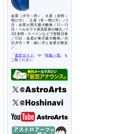
金星（夕方～宵）、火星（未明～
明け方）、土星（宵～明け方）／2
日：水星が西方最大離角／12～13
日：ペルセウス座流星群が極大／1
3日未明：スペインなどで皆既日食
／15日：金星が東方最大離角／16
日夕方～宵：細い月と金星が接近
／…
「
星空ガイド
」や「
特集一覧
」も
ご覧ください