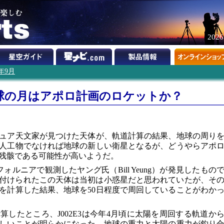
202
2年9月
球の月はアポロ計画のロケットか？
ュア天文家が見つけた天体が、軌道計算の結果、地球の周り
人工物でなければ地球の新しい衛星となるが、どうやらアポ
残骸である可能性が高いようだ。
ルニアで観測したヤング氏（Bill Yeung）が発見したもの
前が付けられたこの天体は当初は小惑星だと思われていたが、そ
を計算した結果、地球を50日程度で周回していることがわか
したところ、J002E3は今年4月頃に太陽を周回する軌道か
しいことが明らかになった。地球の重力と太陽の重力が釣り