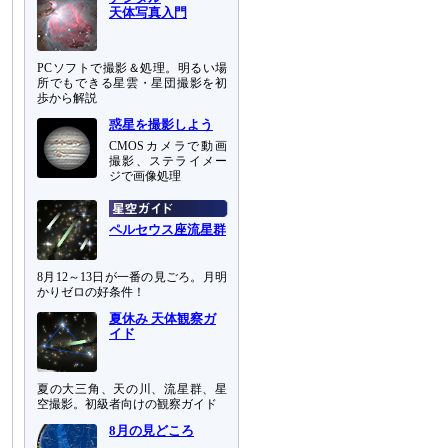
天体写真入門
PCソフトで撮影＆処理。明るい場
所でもできる星雲・星団撮影を初
歩から解説
惑星を撮影しよう
CMOSカメラで動画
撮影、ステライメー
ジで画像処理
ペルセウス座流星群
8月12～13日が一番の見ごろ。月明
かりゼロの好条件！
夏休み 天体観察ガ
イド
夏の大三角、天の川、流星群、星
空撮影。初級者向けの観察ガイド
8月の見どころ