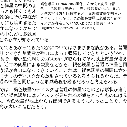
褐色矮星 LP 944-20の画像。左からB波長（青
と恒星の中間のよ
色）、R波長（赤色）、赤外線波長のもの。他の
っとも軽くても木
天体の写り方と比較すると、赤外線波長で明るい
に理論的にその存在が
ことがよくわかる。この褐色矮星は老齢のためデ
りにも暗すぎるた
ィスクが存在していないようだ（提供：STScI
5年になってからで
Digitized Sky Survey, AURA / ESO）
の中などに多数見
どの存在が知られている。
てできあがってきたのかについてはさまざまな説がある。普
リでできた星間雲が重力によって収縮してできたという説や
系で、若い星の周りのガスがはぎ取られてそれ以上質量が増
。近年の衛星による観測などから、褐色矮星も普通の恒星と
う説が有力になってきている。これは、褐色矮星の周囲に赤
くチリのディスクから放射されていると考えられるからだ。
通の恒星と同じような形成過程を経るだろうと考えられる。
では、褐色矮星のディスクは普通の恒星のものとは形状が違
若い褐色矮星にはディスクが見られるが歳をとったものには
る。褐色矮星が地上からも観測できるようになったことで、
究が大いに進むだろう。