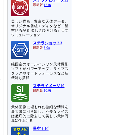
ステラナビゲータ12
最新版
12.0i
美しい描画、豊富な天体データ、
オリジナル番組エディタなど「星
空ひろがる 楽しさひろげる」天文
シミュレーション
ステラショット3
最新版
3.0o
通
、
え
純国産のオールインワン天体撮影
同
ソフトがパワーアップ。ライブス
タックやオートフォーカスなど新
外
機能も搭載
デ
ステライメージ10
最新版
10.0f
う
見
今
天体画像に埋もれた微細な情報を
最大限に引き出し、不要なノイズ
は徹底的に除去して美しい天体写
真に仕上げる
星空ナビ