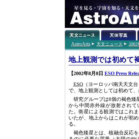
AstroArts
天文ニュース
200
地上観測では初めて
【2002年8月8日
ESO Press Rele
ESO
（ヨーロッパ南天天文台
で、地上観測としては初めて、
研究グループは8個の褐色矮
から中間赤外線が放射されて
た。衛星による観測ではこれま
いたが、地上からはこれが初め
る。
褐色矮星とは、核融合反応を
るのに必要な質量（太陽の8%