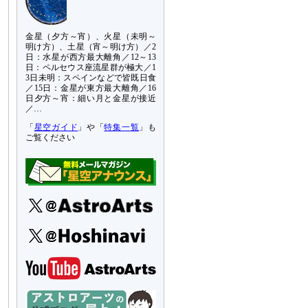
金星（夕方～宵）、火星（未明～
明け方）、土星（宵～明け方）／2
日：水星が西方最大離角／12～13
日：ペルセウス座流星群が極大／1
3日未明：スペインなどで皆既日食
／15日：金星が東方最大離角／16
日夕方～宵：細い月と金星が接近
／…
「
星空ガイド
」や「
特集一覧
」も
ご覧ください