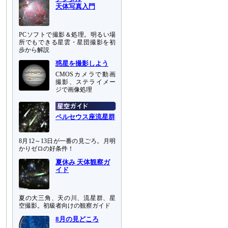
天体写真入門
PCソフトで撮影＆処理。明るい場
所でもできる星雲・星団撮影を初
歩から解説
惑星を撮影しよう
CMOSカメラで動画
撮影、ステライメー
ジで画像処理
ペルセウス座流星群
8月12～13日が一番の見ごろ。月明
かりゼロの好条件！
夏休み 天体観察ガ
イド
夏の大三角、天の川、流星群、星
空撮影。初級者向けの観察ガイド
8月の見どころ