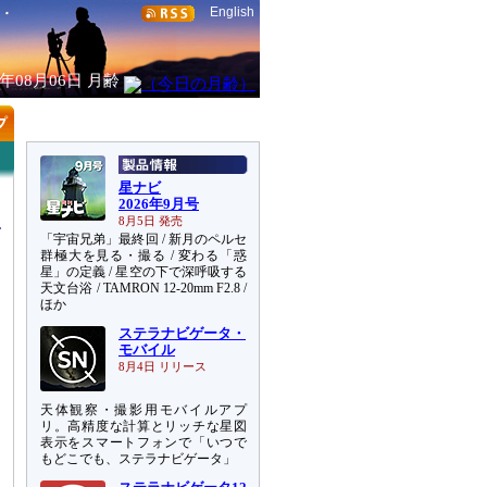
English
6年08月06日
月齢
星ナビ
2026年9月号
8月5日 発売
「宇宙兄弟」最終回 / 新月のペルセ
群極大を見る・撮る / 変わる「惑
星」の定義 / 星空の下で深呼吸する
天文台浴 / TAMRON 12-20mm F2.8 /
測
ほか
ステラナビゲータ・
モバイル
8月4日 リリース
天体観察・撮影用モバイルアプ
リ。高精度な計算とリッチな星図
表示をスマートフォンで「いつで
もどこでも、ステラナビゲータ」