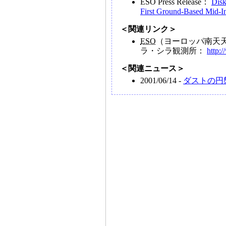
ESO Press Release：
Disk
First Ground-Based Mid-I
＜関連リンク＞
ESO
（ヨーロッパ南天
ラ・シラ観測所：
http:/
＜関連ニュース＞
2001/06/14 -
ダストの円盤