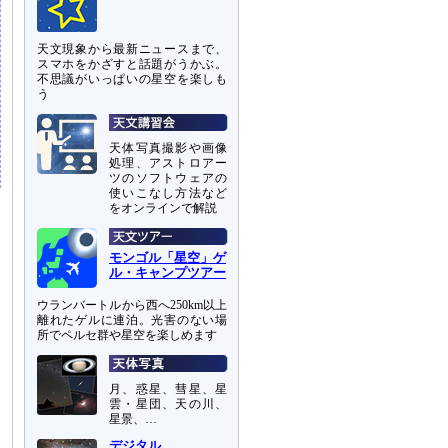
天文現象から最新ニュースまで、
スマホをかざすと話題がうかぶ。
不思議がいっぱいの星空を楽しも
う
天体写真撮影や画像
処理、アストロアー
ツのソフトウェアの
使いこなし方法など
をオンラインで解説
モンゴル「星空」ゲ
ル・キャンプツアー
ウランバートルから西へ250km以上
離れたゲルに連泊。光害のない場
所でペルセ群や星空を楽しめます
月、惑星、彗星、星
雲・星団、天の川、
星景、…
デジタル