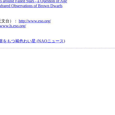
s around Failed Stars - a Question of Age
nfrared Observations of Brown Dwarfs
天文台）：
http://www.eso.org/
/www.ls.eso.org/
をもつ褐色わい星 (NAOニュース)