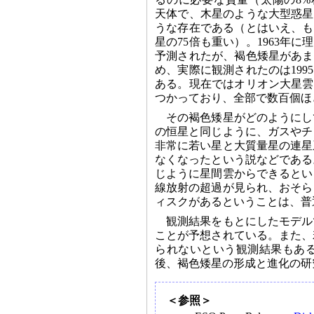
天体で、木星のような大型惑星
うな存在である（とはいえ、も
星の75倍も重い）。1963年
予測されたが、褐色矮星があま
め、実際に観測されたのは199
ある。現在ではオリオン大星雲
つかっており、全部で数百個ほ
その褐色矮星がどのようにし
の恒星と同じように、ガスやチ
非常に若い星と大質量星の連星
なくなったという説などである
じように星間雲からできるとい
線放射の超過が見られ、おそら
ィスクがあるということは、普
観測結果をもとにしたモデル
ことが予想されている。また、
られないという観測結果もあ
後、褐色矮星の形成と進化の研
＜参照＞