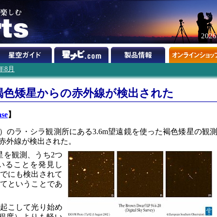
202
2年8月
褐色矮星からの赤外線が検出された
ase
】
）のラ・シラ観測所にある3.6m望遠鏡を使った褐色矮星の観
赤外線が検出された。
星を観測、うち2つ
いることを発見し
でにも検出されて
てということであ
起こして光り始め
程度）よりも軽い