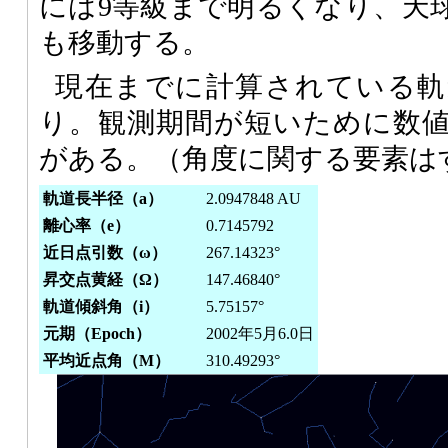
には9等級まで明るくなり、天球
も移動する。
現在までに計算されている軌
り。観測期間が短いために数
がある。（角度に関する要素はすべ
軌道長半径（a）
2.0947848 AU
離心率（e）
0.7145792
近日点引数（ω）
267.14323°
昇交点黄経（Ω）
147.46840°
軌道傾斜角（i）
5.75157°
元期（Epoch）
2002年5月6.0日
平均近点角（M）
310.49293°