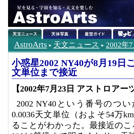
AstroArts
天文ニュース
2002年
小惑星2002 NY40が8月19日
文単位まで接近
【2002年7月23日 アストロアー
2002 NY40という番号の
0.0036天文単位（およそ54
ることがわかった。最接近のころ