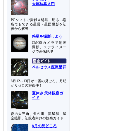
天体写真入門
PCソフトで撮影＆処理。明るい場
所でもできる星雲・星団撮影を初
歩から解説
惑星を撮影しよう
CMOSカメラで動画
撮影、ステライメー
ジで画像処理
ペルセウス座流星群
8月12～13日が一番の見ごろ。月明
かりゼロの好条件！
夏休み 天体観察ガ
イド
夏の大三角、天の川、流星群、星
空撮影。初級者向けの観察ガイド
8月の見どころ