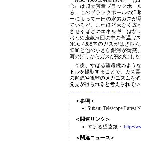
心には超大質量ブラックホー
る。このブラックホールの活
ーによって一部の水素ガスが
ているが、これほど大きく広
させるほどのエネルギーはな
おとめ座銀河団の中の高温ガスとN
NGC 4388内のガスがはぎ取
4388と他の小さな銀河が衝
河のほうからガスが飛び出した
今後、すばる望遠鏡のような大
トルを撮影することで、ガス雲
の起源や電離のメカニズムを解
発見が得られると考えられてい
＜参照＞
Subaru Telescope Latest
＜関連リンク＞
すばる望遠鏡：
http://w
＜関連ニュース＞