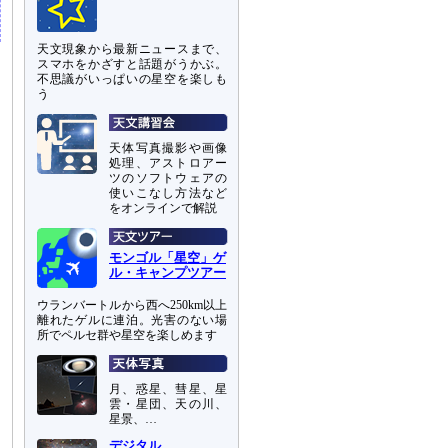
天文現象から最新ニュースまで、
スマホをかざすと話題がうかぶ。
不思議がいっぱいの星空を楽しも
う
天体写真撮影や画像
処理、アストロアー
ツのソフトウェアの
使いこなし方法など
をオンラインで解説
モンゴル「星空」ゲ
ル・キャンプツアー
ウランバートルから西へ250km以上
離れたゲルに連泊。光害のない場
所でペルセ群や星空を楽しめます
月、惑星、彗星、星
雲・星団、天の川、
星景、…
デジタル