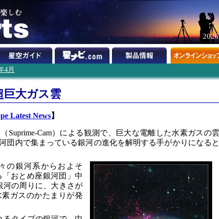
202
2年4月
超巨大ガス雲
ope Latest News
】
Suprime-Cam）による観測で、巨大な電離した水素ガスの
河団内で集まっている銀河の進化を解明する手がかりになる
々の銀河系からおよそ
ある「おとめ座銀河団」中
の銀河の周りに、大きさが
水素ガスのかたまりが発
呼ばれるタイプの銀河で、中