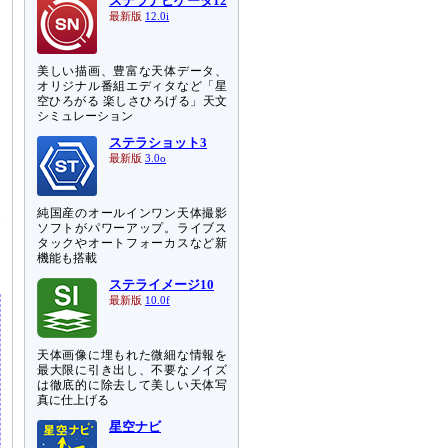
ステラナビゲータ12
最新版
12.0i
美しい描画、豊富な天体データ、
オリジナル番組エディタなど「星
空ひろがる 楽しさひろげる」天文
シミュレーション
ステラショット3
最新版
3.0o
ク
純国産のオールインワン天体撮影
雲
ソフトがパワーアップ。ライブス
タックやオートフォーカスなど新
い
機能も搭載
ステライメージ10
最新版
10.0f
天体画像に埋もれた微細な情報を
最大限に引き出し、不要なノイズ
は徹底的に除去して美しい天体写
真に仕上げる
星空ナビ