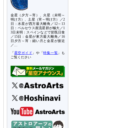
金星（夕方～宵）、火星（未明～
明け方）、土星（宵～明け方）／2
日：水星が西方最大離角／12～13
日：ペルセウス座流星群が極大／1
3日未明：スペインなどで皆既日食
／15日：金星が東方最大離角／16
日夕方～宵：細い月と金星が接近
／…
「
星空ガイド
」や「
特集一覧
」も
ご覧ください