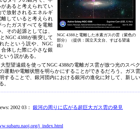
ルがあると考えられてい
動で放射されるエネルギ
電離していると考えられ
がったガスすべてを電離
い。その起源としては、
NGC 4388と電離した水素ガスの雲（紫色の
GC 4388が衝突して
部分）（提供：国立天文台、すばる望遠
られたという説や、NGC
鏡）
突、合体した際に小さな銀
という説がある。
型望遠鏡を使ってNGC 4388の電離ガス雲が放つ光のスペ
の運動や電離状態を明らかにすることができるだろう。ガス
明することで、銀河団内における銀河の進化に対して、新し
る。
 News: 2002 03：
銀河の周りに広がる超巨大ガス雲の発見
ww.subaru.naoj.org/j_index.html