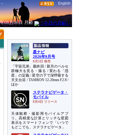
English
6年08月06日
月齢
星ナビ
2026年9月号
8月5日 発売
「宇宙兄弟」最終回 / 新月のペルセ
群極大を見る・撮る / 変わる「惑
星」の定義 / 星空の下で深呼吸する
天文台浴 / TAMRON 12-20mm F2.8 /
雲
ほか
と
ステラナビゲータ・
モバイル
8月4日 リリース
天体観察・撮影用モバイルアプ
リ。高精度な計算とリッチな星図
表示をスマートフォンで「いつで
もどこでも、ステラナビゲータ」