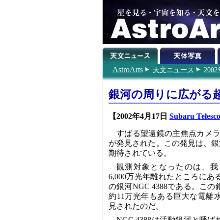
AstroArts
天文ニュース
200
銀河の周りに広がる
【2002年4月17日
Subaru Telesc
すばる望遠鏡の主焦点カメラ（
が発見された。この発見は、銀
期待されている。
観測対象となったのは、我
6,000万光年離れたところに
の銀河NGC 4388である。こ
約11万光年もある巨大な電離
見されたのだ。
NGC 4388は活動銀河と