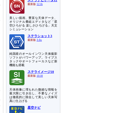
ステラナビゲータ12
か
最新版
12.0i
明
美しい描画、豊富な天体データ、
可
オリジナル番組エディタなど「星
空ひろがる 楽しさひろげる」天文
国
シミュレーション
誤
ステラショット3
、
最新版
3.0o
て
純国産のオールインワン天体撮影
ま
ソフトがパワーアップ。ライブス
に
タックやオートフォーカスなど新
ス
機能も搭載
そ
ステライメージ10
メ
最新版
10.0f
り
道
れ
天体画像に埋もれた微細な情報を
最大限に引き出し、不要なノイズ
遭
は徹底的に除去して美しい天体写
の
真に仕上げる
れ
星空ナビ