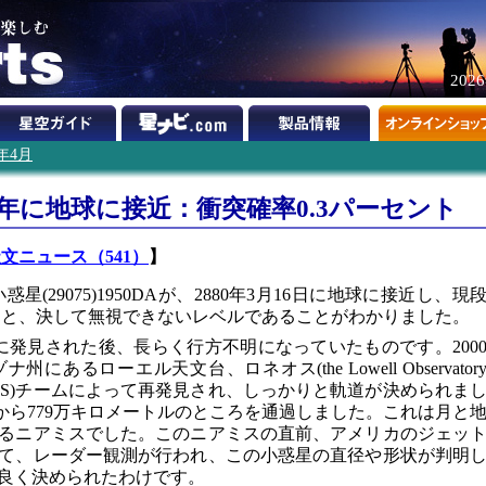
202
2年4月
880年に地球に接近：衝突確率0.3パーセント
文ニュース（541）
】
星(29075)1950DAが、2880年3月16日に地球に接近し、現
ントと、決して無視できないレベルであることがわかりました。
3日に発見された後、長らく行方不明になっていたものです。200
にあるローエル天文台、ロネオス(the Lowell Observator
arch; LONEOS)チームによって再発見され、しっかりと軌道が決められま
地球から779万キロメートルのところを通過しました。これは月と
するニアミスでした。このニアミスの直前、アメリカのジェッ
て、レーダー観測が行われ、この小惑星の直径や形状が判明
良く決められたわけです。