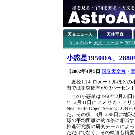
AstroArts
天文ニュース
200
小惑星1950DA、2
【2002年4月5日
国立天文台
・
天
直径1.1キロメートルほどの小惑
階では衝突確率が0.3パーセ
この小惑星は1950年2月2
年12月31日にアメリカ・アリゾナ州
Near-Earth Object Se
た。その後、3月12.98日に
球の平均距離の約20倍に相当
推進研究所の研究チームによっ
ただけでなく、その軌道も精度