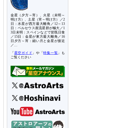
金星（夕方～宵）、火星（未明～
明け方）、土星（宵～明け方）／2
日：水星が西方最大離角／12～13
日：ペルセウス座流星群が極大／1
3日未明：スペインなどで皆既日食
／15日：金星が東方最大離角／16
日夕方～宵：細い月と金星が接近
／…
「
星空ガイド
」や「
特集一覧
」も
ご覧ください