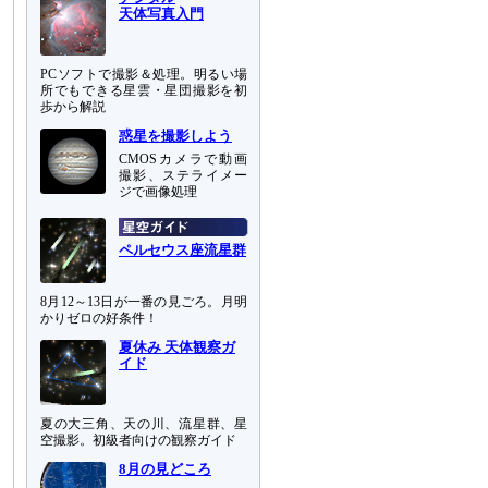
天体写真入門
PCソフトで撮影＆処理。明るい場
所でもできる星雲・星団撮影を初
歩から解説
惑星を撮影しよう
CMOSカメラで動画
撮影、ステライメー
ジで画像処理
ペルセウス座流星群
8月12～13日が一番の見ごろ。月明
かりゼロの好条件！
夏休み 天体観察ガ
イド
夏の大三角、天の川、流星群、星
空撮影。初級者向けの観察ガイド
8月の見どころ