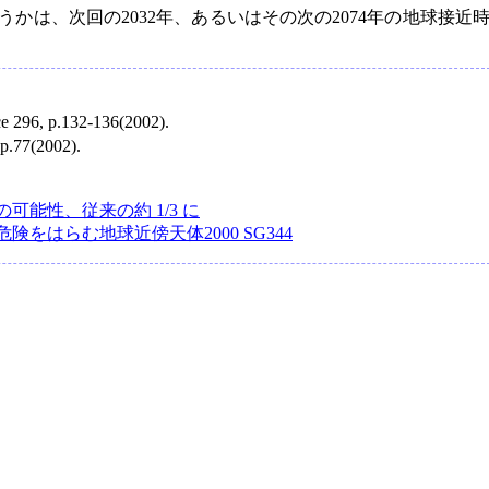
かは、次回の2032年、あるいはその次の2074年の地球接近
nce 296, p.132-136(2002).
 p.77(2002).
可能性、従来の約 1/3 に
険をはらむ地球近傍天体2000 SG344