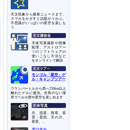
時
天文現象から最新ニュースまで、
スマホをかざすと話題がうかぶ。
不思議がいっぱいの星空を楽しも
う
天体写真撮影や画像
処理、アストロアー
ツのソフトウェアの
使いこなし方法など
をオンラインで解説
モンゴル「星空」ゲ
ル・キャンプツアー
ウランバートルから西へ250km以上
離れたゲルに連泊。光害のない場
所でペルセ群や星空を楽しめます
月、惑星、彗星、星
雲・星団、天の川、
星景、…
デジタル