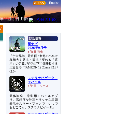
English
6年08月09日
月齢
星ナビ
2026年9月号
8月5日 発売
「宇宙兄弟」最終回 / 新月のペルセ
群極大を見る・撮る / 変わる「惑
星」の定義 / 星空の下で深呼吸する
天文台浴 / TAMRON 12-20mm F2.8 /
段
ほか
ステラナビゲータ・
0
モバイル
y
8月4日 リリース
し
天体観察・撮影用モバイルアプ
地
リ。高精度な計算とリッチな星図
ト
表示をスマートフォンで「いつで
し
もどこでも、ステラナビゲータ」