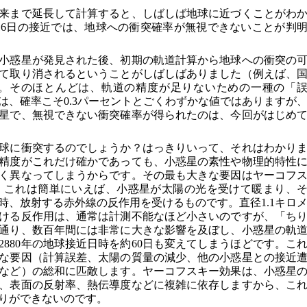
来まで延長して計算すると、しばしば地球に近づくことがわ
月16日の接近では、地球への衝突確率が無視できないことが判
小惑星が発見された後、初期の軌道計算から地球への衝突の
て取り消されるということがしばしばありました（例えば、
など）。そのほとんどは、軌道の精度が足りないための一種の「
は、確率こそ0.3パーセントとごくわずかな値ではありますが
星で、無視できない衝突確率が得られたのは、今回がはじめ
球に衝突するのでしょうか？はっきりいって、それはわかり
精度がこれだけ確かであっても、小惑星の素性や物理的特性
く異なってしまうからです。その最も大きな要因はヤーコフ
fect)です。これは簡単にいえば、小惑星が太陽の光を受けて暖まり、
時、放射する赤外線の反作用を受けるものです。直径1.1キロ
ける反作用は、通常は計測不能なほど小さいのですが、「ち
通り、数百年間には非常に大きな影響を及ぼし、小惑星の軌
880年の地球接近日時を約60日も変えてしまうほどです。こ
な要因（計算誤差、太陽の質量の減少、他の小惑星との接近
など）の総和に匹敵します。ヤーコフスキー効果は、小惑星
、表面の反射率、熱伝導度などに複雑に依存しますから、こ
りができないのです。