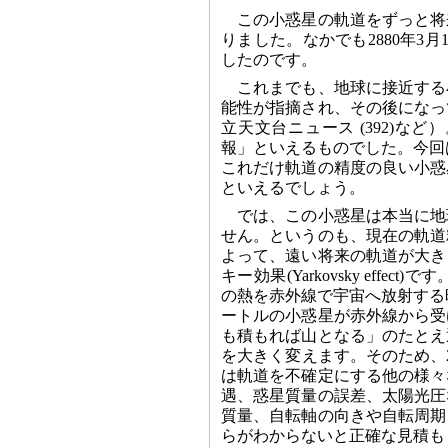
この小惑星の軌道をずっと将
りました。なかでも2880年3
したのです。
これまでも、地球に接近する
能性が指摘され、その後になっ
立天文台ニュース (392)
報」といえるものでした。今回
これだけ軌道の精度の良い小惑
といえるでしょう。
では、この小惑星は本当に地
せん。というのも、現在の軌道
よって、遠い将来の軌道が大き
キー効果(Yarkovsky ef
の熱を赤外線で宇宙へ放射する
ートルの小惑星が赤外線から受
も積もれば山となる」のたとえ
を大きく変えます。そのため、2
は軌道を不確定にする他の様々
遇、惑星質量の誤差、太陽光圧
質量、自転軸の向きや自転周期
らがわからないと正確な見積も