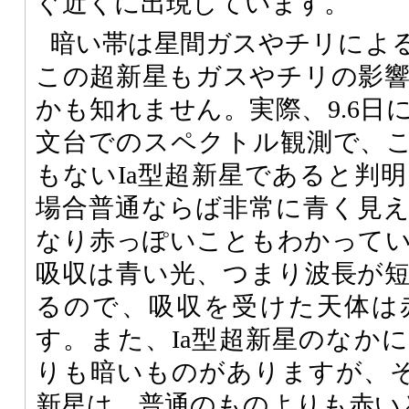
ぐ近くに出現しています。
暗い帯は星間ガスやチリによ
この超新星もガスやチリの影
かも知れません。実際、9.6日
文台でのスペクトル観測で、
もないIa型超新星であると判
場合普通ならば非常に青く見
なり赤っぽいこともわかって
吸収は青い光、つまり波長が
るので、吸収を受けた天体は
す。また、Ia型超新星のなか
りも暗いものがありますが、そ
新星は、普通のものよりも赤い