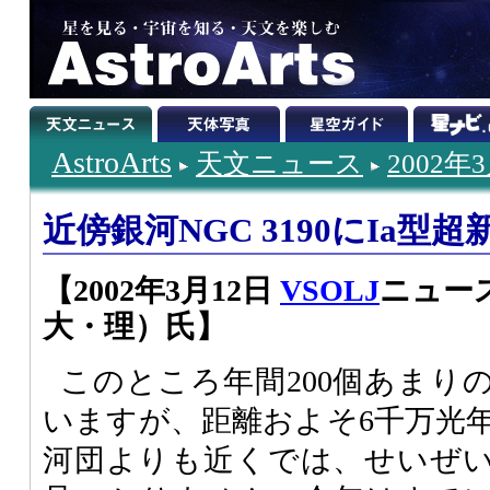
AstroArts
天文ニュース
2002年
近傍銀河NGC 3190にIa型超
【2002年3月12日
VSOLJ
ニュース
大・理）氏】
このところ年間200個あまり
いますが、距離およそ6千万光
河団よりも近くでは、せいぜい