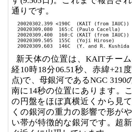
す(9.505日)。これまで報告
通りです。
  20020302.399 <190C  (KAIT (from IAUC))

  20020309.080  165:C (Paulo Cacella)

  20020309.400  160:C (KAIT (from IAUC))

  20020309.505  155C  (Yoji Hirose)

新天体の位置は、KAITチー
経10時18分06.51秒、赤緯+21度4
点)で、母銀河であるNGC 319
南に14秒の位置にあります。
の円盤をほぼ真横近くから見
くの銀河の重力の影響で形が
い帯が特徴的な銀河です。超