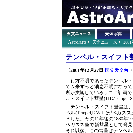
AstroArts
天文ニュース
200
テンペル・スイフト
【2001年12月27日
国立天文台
行方不明であったテンペル・
て以来ずっと消息不明になって
所が実施しているリニア計画で12月
ル・スイフト彗星(11D/Tempe
テンペル・スイフト彗星は、い
ペル(Tempel,E.W.L.)
ました。その11年後の1880年1
ペガスス座で新彗星として発見
それ以後、この彗星はテンペル