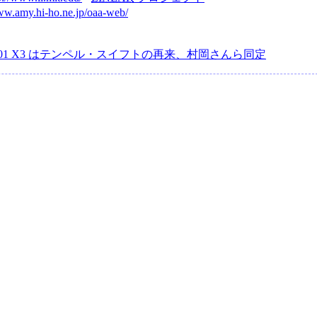
ww.amy.hi-ho.ne.jp/oaa-web/
2001 X3 はテンペル・スイフトの再来、村岡さんら同定