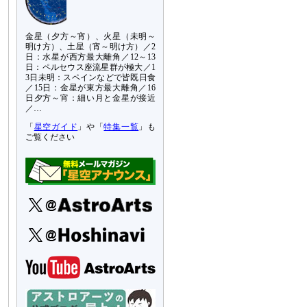
金星（夕方～宵）、火星（未明～
明け方）、土星（宵～明け方）／2
日：水星が西方最大離角／12～13
日：ペルセウス座流星群が極大／1
3日未明：スペインなどで皆既日食
／15日：金星が東方最大離角／16
日夕方～宵：細い月と金星が接近
／…
「
星空ガイド
」や「
特集一覧
」も
ご覧ください