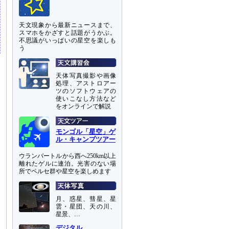
天文現象から最新ニュースまで、
スマホをかざすと話題がうかぶ。
不思議がいっぱいの星空を楽しも
う
天体写真撮影や画像
処理、アストロアー
ツのソフトウェアの
使いこなし方法など
をオンラインで解説
モンゴル「星空」ゲ
ル・キャンプツアー
ウランバートルから西へ250km以上
離れたゲルに連泊。光害のない場
所でペルセ群や星空を楽しめます
月、惑星、彗星、星
雲・星団、天の川、
星景、…
デジタル