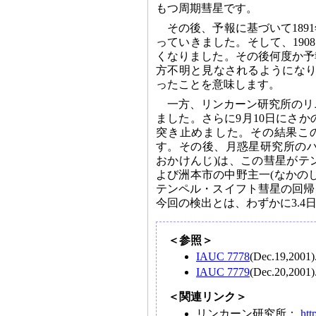
もつ周期彗星です。
その後、予報に基づいて189
っていきました。そして、190
くなりました。その後何度か予
方不明と見なされるようになり
ったことを意味します。
一方、リンカーン研究所のリニ
ました。さらに9月10日にさか
突き止めました。その結果この彗星
す。その後、月惑星研究所のハーゲン
おかけんじ)は、この彗星がテ
よび洲本市の中野主一(なかのし
テンペル・スイフト彗星の回帰
今回の検出とは、わずかに3.4
＜参照＞
IAUC 7778
(Dec.19,2001)
IAUC 7779
(Dec.20,2001)
＜関連リンク＞
リンカーン研究所：
htt