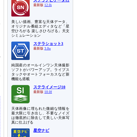
ステラナビゲータ12
最新版
12.0i
な
な
美しい描画、豊富な天体データ、
行
オリジナル番組エディタなど「星
な
空ひろがる 楽しさひろげる」天文
シミュレーション
ステラショット3
し
最新版
3.0o
を
で
ら
純国産のオールインワン天体撮影
お
ソフトがパワーアップ。ライブス
タックやオートフォーカスなど新
の
機能も搭載
。
ステライメージ10
最新版
10.0f
天体画像に埋もれた微細な情報を
最大限に引き出し、不要なノイズ
は徹底的に除去して美しい天体写
真に仕上げる
星空ナビ