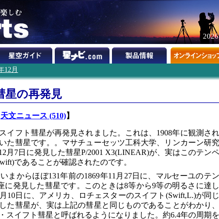
202
1年12月
彗星の再発見
・
天文ニュース (510)
】
スイフト彗星が再発見されました。これは、1908年に観測さ
いた彗星です。。マサチューセッツ工科大学、リンカーン研
7日に発見した彗星P/2001 X3(LINEAR)が、実はこのテン
l-Swift)であることが確認されたのです。
まからほぼ131年前の1869年11月27日に、マルセーユのテ
がペガスス座に発見した彗星です。このときは8等から9等の明るさに達
0月10日に、アメリカ、ロチェスターのスイフト(Swift,L.)が同
した彗星が、実は上記の彗星と同じものであることがわかり
・スイフト彗星と呼ばれるようになりました。約6.4年の周期