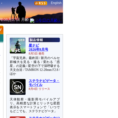
English
6年08月07日
月齢
星ナビ
2026年9月号
8月5日 発売
「宇宙兄弟」最終回 / 新月のペルセ
群極大を見る・撮る / 変わる「惑
星」の定義 / 星空の下で深呼吸する
天文台浴 / TAMRON 12-20mm F2.8 /
れ
ほか
究
ステラナビゲータ・
ペ
モバイル
8月4日 リリース
ン
天体観察・撮影用モバイルアプ
し
リ。高精度な計算とリッチな星図
じ
表示をスマートフォンで「いつで
、
もどこでも、ステラナビゲータ」
を