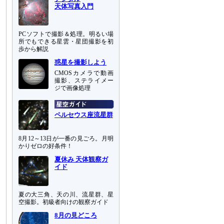
天体写真入門
PCソフトで撮影＆処理。明るい場
所でもできる星雲・星団撮影を初
歩から解説
惑星を撮影しよう
CMOSカメラで動画
撮影、ステライメー
ジで画像処理
ペルセウス座流星群
8月12～13日が一番の見ごろ。月明
かりゼロの好条件！
夏休み 天体観察ガ
イド
夏の大三角、天の川、流星群、星
空撮影。初級者向けの観察ガイド
8月の見どころ