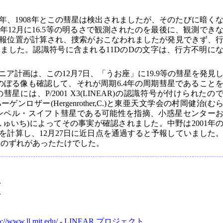
1年、1908年とこの彗星は検出されましたが、そのたびに暗く
8年12月に16.5等の明るさで観測されたのを最後に、観測でき
報位置が計算され、捜索がおこなわれましたが発見できず、
ました。認識符号に含まれる11DのDの文字は、行方不明に
ア計画は、この12月7日、「うお座」に19.9等の彗星を発見
のぼる像も確認して、それが周期6.4年の周期彗星であること
には、P/2001 X3(LINEAR)の認識符号が付けられたの
ロザー(Hergenrother,C.)と東亜天文学会の村岡健治(む
ンペル・スイフト彗星である可能性を指摘、小惑星センター
ゅいち)によってその事実が確認されました。中野は2001年
を計算し、12月27日に近日点を通過すると予報していました
日のずれがあったたけでした。
.
.
p://www.ll.mit.edu/
-
LINEAR
プロジェクト