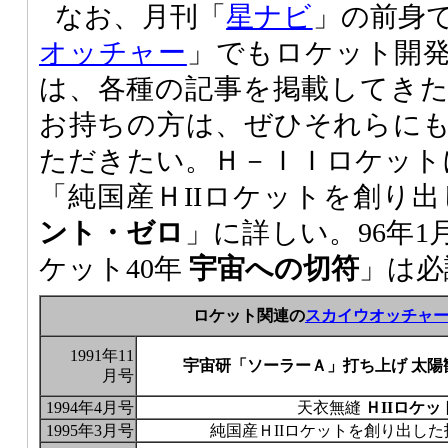
なお、月刊「
星ナビ
」の前身
オッチャー
」でもロケット開
は、各種の記事を掲載してき
お持ちの方は、ぜひそれらに
ただきたい。Ｈ－ＩＩロケットに
「純国産ＨIIロケットを創り
ント・ゼロ
」に詳しい。96年
ケット40年
宇宙への切符
」は必
ロケット関連の
スカイウオッチャ
1991年11
宇宙研「ソーラーＡ」打ち上げ 太
月号
1994年4月号
天衣無縫
ＨIIロケ
1995年3月号
純国産ＨIIロケットを創り出し