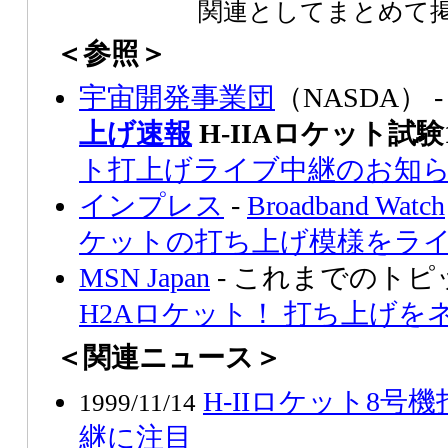
関連としてまとめて
＜参照＞
宇宙開発事業団
（NASDA） 
上げ速報
H-IIAロケット試験
ト打上げライブ中継のお知
インプレス
-
Broadband Watch
ケットの打ち上げ模様をラ
MSN Japan
- これまでのトピ
H2Aロケット！ 打ち上げ
＜関連ニュース＞
H-IIロケット8
1999/11/14
継に注目