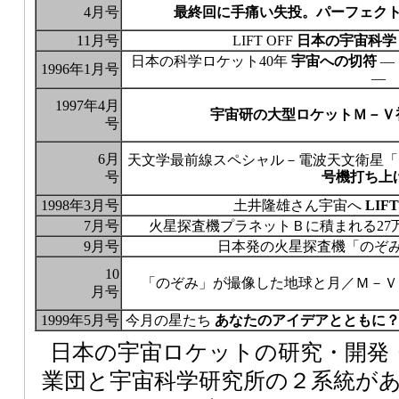
4月号
最終回に手痛い失投。パーフェクト
11月号
LIFT OFF
日本の宇宙科学
日本の科学ロケット40年
宇宙への切符
―
1996年1月号
―
1997年4月
宇宙研の大型ロケットＭ－Ｖ初
号
6月
天文学最前線スペシャル－電波天文衛星
号
号機打ち上
1998年3月号
土井隆雄さん宇宙へ
LIFT
7月号
火星探査機プラネットＢに積まれる27
9月号
日本発の火星探査機「のぞ
10
「のぞみ」が撮像した地球と月／Ｍ－
月号
1999年5月号
今月の星たち
あなたのアイデアとともに？ 2
日本の宇宙ロケットの研究・開発
業団と宇宙科学研究所の２系統が