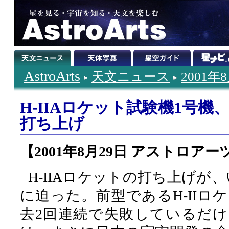
AstroArts
天文ニュース
2001年
H-IIAロケット試験機1号機
打ち上げ
【2001年8月29日 アストロアー
H-IIAロケットの打ち上げが、
に迫った。前型であるH-IIロ
去2回連続で失敗しているだ