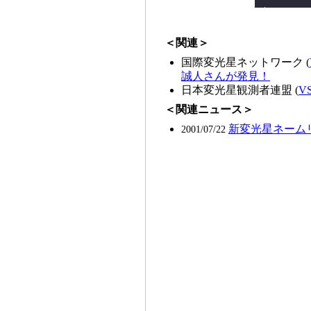
＜関連＞
国際変光星ネットワーク (
誠人さんが発見！
日本変光星観測者連盟 (
V
＜関連ニュース＞
新変光星ネーム
2001/07/22