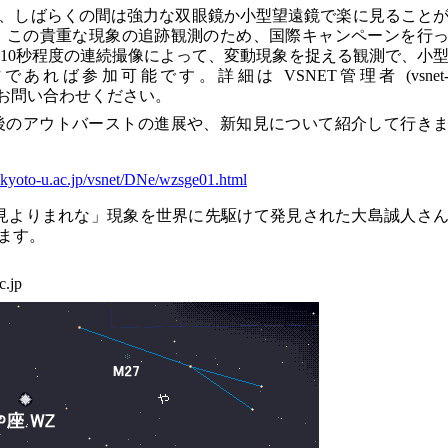
、しばらくの間は強力な双眼鏡か小型望遠鏡で楽に見ること
は、この貴重な現象の追跡観測のため、国際キャンペーンを行
間10秒程度の連続撮像によって、変動現象を捉える観測で、小
あれば参加可能です。詳細は VSNET管理者 (vsnet
.jp) までお問い合わせください。
今後のアウトバーストの進展や、新知見について紹介して行き
.kyoto-u.ac.jp/vsnet/DNe/wzsge01.html
見よりまれな」現象を世界に先駆けて発見された大島誠人さ
ます。
.jp