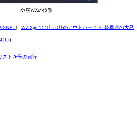
や座WZの位置
VSNET
) -
WZ Sge の23年ぶりのアウトバースト: 岐阜県の大島
SOLJ
)
リスト76号の発行