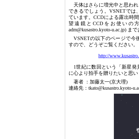
天体はさらに増光中と思われ
できるでしょう。VSNETで
ています。CCDによる露出時
望遠鏡とCCDをお使いの方で
adm@kusastro.kyoto-u.ac
VSNETの以下のページで
すので、どうぞご覧ください。
http://www.kusastro
1世紀に数回という「新星発
に心より拍手を贈りたいと思い
著者 ：加藤太一(京大理)
連絡先：tkato@kusastro.kyoto-u.ac