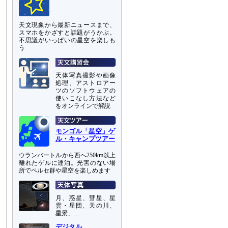
は
天文現象から最新ニュースまで、
スマホをかざすと話題がうかぶ。
不思議がいっぱいの星空を楽しも
う
天体写真撮影や画像
処理、アストロアー
ツのソフトウェアの
使いこなし方法など
をオンラインで解説
モンゴル「星空」ゲ
ル・キャンプツアー
ウランバートルから西へ250km以上
離れたゲルに連泊。光害のない場
所でペルセ群や星空を楽しめます
月、惑星、彗星、星
雲・星団、天の川、
星景、…
デジタル