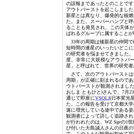
の誤報まであったとのことです。
アウトバーストを起こしました
新星とは異なり、爆発的な核燃
た。また、スーパーハンプと呼
ることも発見され、この天体が矮
ばれるグループに属することが
33年の周期は矮新星の仲間で
短時間の連星のいったいどこに
の研究者を悩ませてきました。SU
度、非常に大規模なアウトバー
星」と呼ばれて、世界の研究者
さて、次のアウトバーストは
周期」が正確に刻まれるのであれ
ウトバーストが観測されました
おしま ともひと)さんで、7月23
通じて即座に
VSOLJ
(日本変光
た。この報告を受けて京都大学
速に増光している途中である姿
観測者によって詳しく追跡され
が行われたのは、WZ Sgeの
び付いた大島誠人さんの日夜の
て、このような観測が初めて可