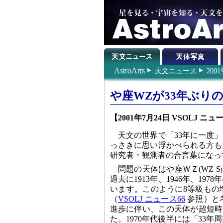
AstroArts
天文ニュース
200
や座WZが33年ぶり
【2001年7月24日 VSOLJ ニュース (
天文の世界で「33年に一度
っさきに思い浮かべられる方も
研究者・観測者の合言葉になっ
問題の天体はや座ＷＺ(WZ S
過去に1913年、1946年、1
います。このように8等級もの
（
VSOLJ ニュース66
参照）と考
進歩に伴い、この天体が超短時間
た。1970年代後半には「33