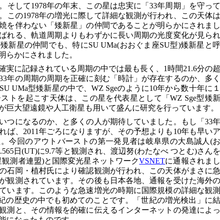
そして1978年の年末、この星は忠実に「33年周期」を守っ
。この1978年の増光に際して詳細な観測が行われ、この天体
焼を伴わない「矮新星」の仲間であることが明らかにされま
ばれる、軌道周期よりもわずかに長い周期の光度変化が見ら
新星の仲間でも、特にSU UMa(おおぐま座SU型)矮新星と
明らかにされました。
確実に記録されている周期の中では最も長く、1時間21.6分の
33年の周期の周期を正確に刻む「時計」が存在するのか、多
 UMa型矮新星の中で、WZ Sgeのように10年から数十年に
ストを起こす天体は、この星を代表星として「WZ Sge型矮
が巨大望遠鏡や人工衛星も用いて盛んに研究を行っています。
いつになるのか、と多くの人が期待していました。もし「33
ば、2011年ごろになりますが、その予想よりも10年も早い
。今回のアウトバーストの第一発見者は岐阜県の大島誠人(
.565日(UT)に9.7等と観測され、渡辺努(わたなべ つとむ)さん
星観測者連盟)と国際変光星ネットワーク
VSNET
に通報されま
の石岡・植村氏により確認観測が行われ、この天体がまさに
が観測されています。その後も日本各地、通報を受けた海外
ています。このような急速増光の時期に国際規模の詳細な観
1世紀の歴史の中でも初めてのことです。「世紀の増光検出」に
観測と、その情報を的確に伝えるインターネットの発達によ
能になったものです。