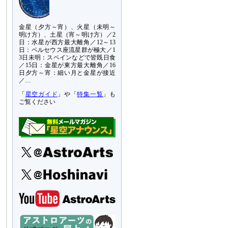
金星（夕方～宵）、火星（未明～
明け方）、土星（宵～明け方）／2
日：水星が西方最大離角／12～13
日：ペルセウス座流星群が極大／1
3日未明：スペインなどで皆既日食
／15日：金星が東方最大離角／16
日夕方～宵：細い月と金星が接近
／…
「
星空ガイド
」や「
特集一覧
」も
ご覧ください