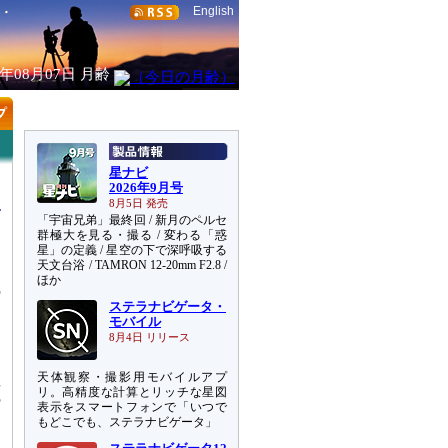
English
6年08月07日
月齢
星ナビ
2026年9月号
8月5日 発売
「宇宙兄弟」最終回 / 新月のペルセ
群極大を見る・撮る / 変わる「惑
星」の定義 / 星空の下で深呼吸する
天文台浴 / TAMRON 12-20mm F2.8 /
ま
ほか
の
ステラナビゲータ・
モバイル
、
8月4日 リリース
て
天体観察・撮影用モバイルアプ
星
リ。高精度な計算とリッチな星図
の
表示をスマートフォンで「いつで
し
もどこでも、ステラナビゲータ」
」