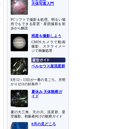
天体写真入門
が
っ
型
PCソフトで撮影＆処理。明るい場
-
所でもできる星雲・星団撮影を初
歩から解説
ま
惑星を撮影しよう
CMOSカメラで動画
撮影、ステライメー
ジで画像処理
ん
ペルセウス座流星群
8月12～13日が一番の見ごろ。月明
かりゼロの好条件！
夏休み 天体観察ガ
イド
夏の大三角、天の川、流星群、星
空撮影。初級者向けの観察ガイド
8月の見どころ