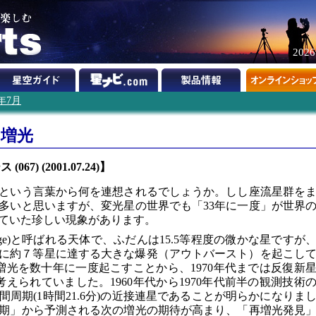
202
1年7月
の増光
067) (2001.07.24)】
」という言葉から何を連想されるでしょうか。しし座流星群を
多いと思いますが、変光星の世界でも「33年に一度」が世界
ていた珍しい現象があります。
ge)と呼ばれる天体で、ふだんは15.5等程度の微かな星ですが
978年に約７等星に達する大きな爆発（アウトバースト）を起こし
増光を数十年に一度起こすことから、1970年代までは反復新
えられていました。1960年代から1970年代前半の観測技術
周期(1時間21.6分)の近接連星であることが明らかになりま
年周期」から予測される次の増光の期待が高まり、「再増光発見