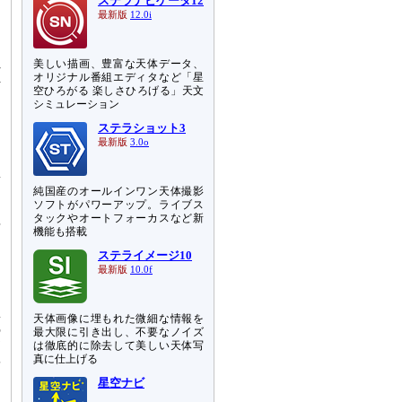
ステラナビゲータ12
て
最新版
12.0i
は
し
れ
美しい描画、豊富な天体データ、
オリジナル番組エディタなど「星
呼
空ひろがる 楽しさひろげる」天文
シミュレーション
超
ステラショット3
く
最新版
3.0o
１
新
純国産のオールインワン天体撮影
ソフトがパワーアップ。ライブス
タックやオートフォーカスなど新
年
機能も搭載
ア
ステライメージ10
お
最新版
10.0f
を
し
急
天体画像に埋もれた微細な情報を
の
最大限に引き出し、不要なノイズ
は徹底的に除去して美しい天体写
測
真に仕上げる
結
っ
星空ナビ