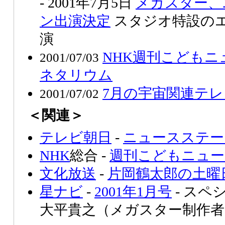
- 2001年7月5日
メガスター、
ン出演決定
スタジオ特設の
演
NHK週刊こども
2001/07/03
ネタリウム
7月の宇宙関連テ
2001/07/02
＜関連＞
テレビ朝日
-
ニュースステー
NHK
総合 -
週刊こどもニュー
文化放送
-
片岡鶴太郎の土曜
星ナビ
-
2001年1月号
- スペ
大平貴之（メガスター制作者