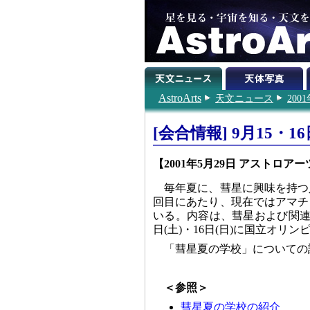
AstroArts
天文ニュース
200
[会合情報] 9月15
【2001年5月29日 アストロアー
毎年夏に、彗星に興味を持つ
回目にあたり、現在ではアマチ
いる。内容は、彗星および関連太
日(土)・16日(日)に国立オ
「彗星夏の学校」についての
＜参照＞
彗星夏の学校の紹介