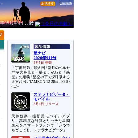
English
6年08月08日
月齢
星ナビ
2026年9月号
8月5日 発売
「宇宙兄弟」最終回 / 新月のペルセ
群極大を見る・撮る / 変わる「惑
星」の定義 / 星空の下で深呼吸する
天文台浴 / TAMRON 12-20mm F2.8 /
5
ほか
て
ステラナビゲータ・
5
モバイル
8月4日 リリース
天体観察・撮影用モバイルアプ
)
リ。高精度な計算とリッチな星図
表示をスマートフォンで「いつで
もどこでも、ステラナビゲータ」