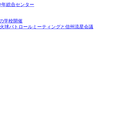
少年総合センター
夏の学校開催
7回火球パトロールミーティングと信州流星会議