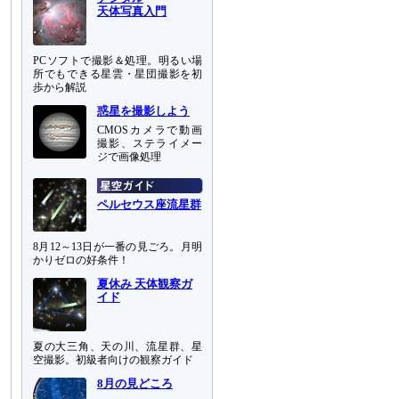
天体写真入門
PCソフトで撮影＆処理。明るい場
所でもできる星雲・星団撮影を初
歩から解説
惑星を撮影しよう
CMOSカメラで動画
撮影、ステライメー
ジで画像処理
ペルセウス座流星群
8月12～13日が一番の見ごろ。月明
かりゼロの好条件！
夏休み 天体観察ガ
イド
夏の大三角、天の川、流星群、星
空撮影。初級者向けの観察ガイド
8月の見どころ