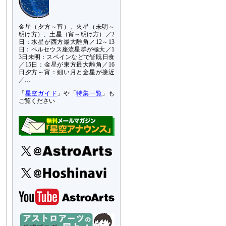
金星（夕方～宵）、火星（未明～
明け方）、土星（宵～明け方）／2
日：水星が西方最大離角／12～13
日：ペルセウス座流星群が極大／1
3日未明：スペインなどで皆既日食
／15日：金星が東方最大離角／16
日夕方～宵：細い月と金星が接近
／…
「
星空ガイド
」や「
特集一覧
」も
ご覧ください