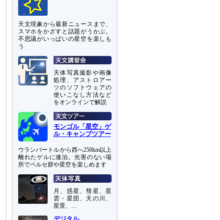
天文現象から最新ニュースまで、
スマホをかざすと話題がうかぶ。
不思議がいっぱいの星空を楽しも
う
天体写真撮影や画像
処理、アストロアー
ツのソフトウェアの
使いこなし方法など
をオンラインで解説
モンゴル「星空」ゲ
ル・キャンプツアー
ウランバートルから西へ250km以上
離れたゲルに連泊。光害のない場
所でペルセ群や星空を楽しめます
月、惑星、彗星、星
雲・星団、天の川、
星景、…
デジタル