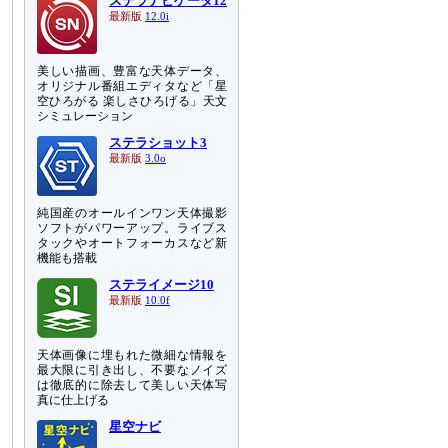
ステラナビゲータ12
最新版
12.0i
美しい描画、豊富な天体データ、
オリジナル番組エディタなど「星
空ひろがる 楽しさひろげる」天文
シミュレーション
ステラショット3
最新版
3.0o
純国産のオールインワン天体撮影
ソフトがパワーアップ。ライブス
タックやオートフォーカスなど新
機能も搭載
ステライメージ10
最新版
10.0f
天体画像に埋もれた微細な情報を
最大限に引き出し、不要なノイズ
は徹底的に除去して美しい天体写
真に仕上げる
星空ナビ