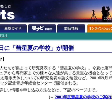
202
1年5月
・16日に「彗星夏の学校」が開催
ツ】
人たちが集まって研究発表する「彗星夏の学校」。今夏は第2
ュアから専門家までの様々な人達が集まる貴重な機会となっ
陽系天体についての研究発表や論文輪読など。2001年9月1
リンピック記念青少年総合センターで開催される。
詳しい情報や申し込み方法などは、下記のページまで。
(→
2001年度彗星夏の学校のご案内