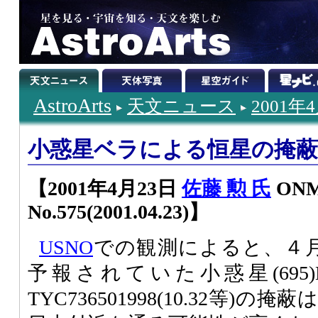
AstroArts
天文ニュース
2001年
小惑星ベラによる恒星の掩
【2001年4月23日
佐藤 勲 氏
ON
No.575(2001.04.23)】
USNO
での観測によると、４月
予報されていた小惑星(695)Bel
TYC736501998(10.32等)の