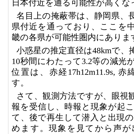
日本付近を通る可能性が高くな
名目上の掩蔽帯は、静岡県、
県付近を通っており、ここを
畿の各県が可能性圏内にありま
小惑星の推定直径は48kmで
10秒間にわたって3.2等の減
位置は、赤経17h12m11.9s, 赤緯
す。
さて、観測方法ですが、眼視
報を受信し、時報と現象が起
て、後で再生して潜入と出現の時
めます。現象を見てから声が