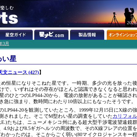
202
1年3月
わい星
天文ニュース (427)
】
ため恒星になりそこねた星です。一時期、多少の光を放った
けで、いずれはその存在がほとんど認識できなくなると思わ
のひとつのLP944-20から、電波の放射があることが確認さ
き急に強まり、数時間にわたり10倍以上にもなったそうです。
のLP944-20を観測していたところ、1999年12月15日にX線の
測されました。そこでM型わい星の調査をしていた
カリフォ
ger,E.)たちは、ニューメキシコ州にある超大型干渉電波望遠鏡
LA)を使って、4.9および8.5ギガヘルツの周波数で、そのX線フレアの位置
わかったのは、そこからごく弱い(80マイクロジャンスキー