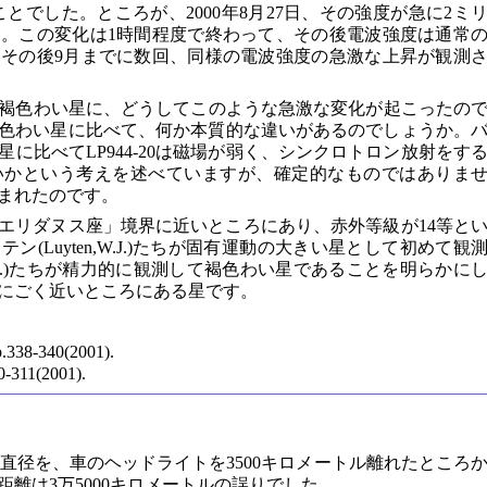
とでした。ところが、2000年8月27日、その強度が急に2ミ
。この変化は1時間程度で終わって、その後電波強度は通常
その後9月までに数回、同様の電波強度の急激な上昇が観測
褐色わい星に、どうしてこのような急激な変化が起こったの
常の褐色わい星に比べて、何か本質的な違いがあるのでしょうか。
に比べてLP944-20は磁場が弱く、シンクロトロン放射をす
いかという考えを述べていますが、確定的なものではありま
まれたのです。
隅、「エリダヌス座」境界に近いところにあり、赤外等級が14等と
ン(Luyten,W.J.)たちが固有運動の大きい星として初めて観
,C.G.)たちが精力的に観測して褐色わい星であることを明らかに
陽にごく近いところにある星です。
.338-340(2001).
0-311(2001).
直径を、車のヘッドライトを3500キロメートル離れたところ
離は3万5000キロメートルの誤りでした。