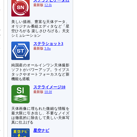
ステラナビゲータ12
リ
最新版
12.0i
の
さ
美しい描画、豊富な天体データ、
オリジナル番組エディタなど「星
で
空ひろがる 楽しさひろげる」天文
シミュレーション
バ
る
ステラショット3
せ
最新版
3.0o
い
純国産のオールインワン天体撮影
測
ソフトがパワーアップ。ライブス
タックやオートフォーカスなど新
し
機能も搭載
ステライメージ10
最新版
10.0f
天体画像に埋もれた微細な情報を
最大限に引き出し、不要なノイズ
は徹底的に除去して美しい天体写
真に仕上げる
か
星空ナビ