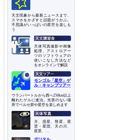
天文現象から最新ニュースまで、
スマホをかざすと話題がうかぶ。
不思議がいっぱいの星空を楽しも
う
天体写真撮影や画像
処理、アストロアー
ツのソフトウェアの
使いこなし方法など
をオンラインで解説
モンゴル「星空」ゲ
ル・キャンプツアー
ウランバートルから西へ250km以上
離れたゲルに連泊。光害のない場
所でペルセ群や星空を楽しめます
月、惑星、彗星、星
雲・星団、天の川、
星景、…
デジタル