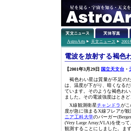
AstroArts
天文ニュース
200
電波を放射する褐色
【2001年3月29日
国立天文台
・
褐色わい星は質量が不足の
は、温度が下がり、暗くなるだ
ています。そのような褐色わい星
ました。その電波強度はときど
X線観測衛星
チャンドラ
がこ
度が急に強まるX線フレアが観
ニア工科大学
のバーガー(Ber
(Very Large Array;V
観測することにしました。まず