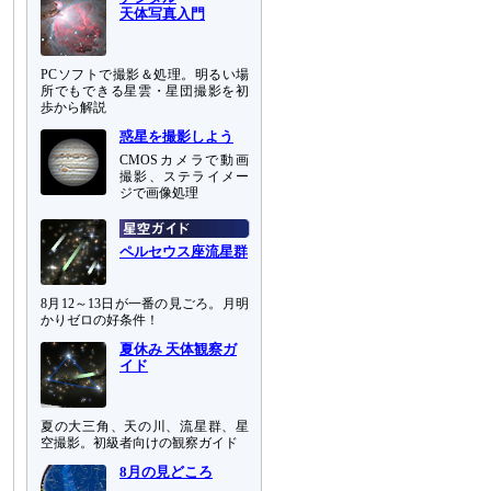
天体写真入門
PCソフトで撮影＆処理。明るい場
所でもできる星雲・星団撮影を初
歩から解説
惑星を撮影しよう
CMOSカメラで動画
撮影、ステライメー
ジで画像処理
ペルセウス座流星群
8月12～13日が一番の見ごろ。月明
かりゼロの好条件！
夏休み 天体観察ガ
イド
夏の大三角、天の川、流星群、星
空撮影。初級者向けの観察ガイド
8月の見どころ