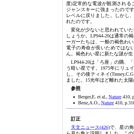
度)定常的な電波が観測されるこ
ジャンスキーに強まったのです
レベルに戻りました。しかし、
れたのです。
変化が少ないと思われていた
しょうか。LP944-20は通
ーガーたちは、一般の褐色わい星
電子の寿命が長いためではな
ん。褐色わい星に新たな謎が生
LP944-20は「ろ座」の
う暗い星です。1975年にリュイテ
し、その後ティネイ(Tinney
ました。15光年ほど離れた太
参照
Berger,E. et al.,
Nature
410, p
Benz,A.O.,
Nature
410, p.31
訂正
天文ニュース(426)
で、星の角
ら見た角と説明しました。この距