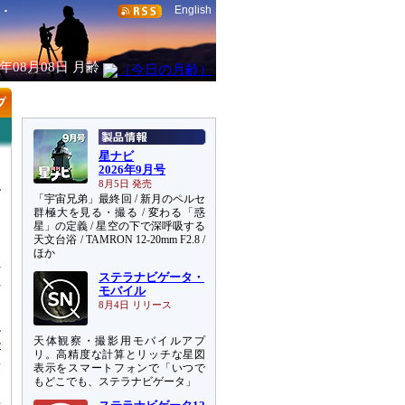
English
6年08月08日
月齢
星ナビ
2026年9月号
8月5日 発売
「宇宙兄弟」最終回 / 新月のペルセ
群極大を見る・撮る / 変わる「惑
星」の定義 / 星空の下で深呼吸する
天文台浴 / TAMRON 12-20mm F2.8 /
後
ほか
れ
ステラナビゲータ・
れ
モバイル
8月4日 リリース
強
天体観察・撮影用モバイルアプ
ル
リ。高精度な計算とリッチな星図
群
表示をスマートフォンで「いつで
を
もどこでも、ステラナビゲータ」
程