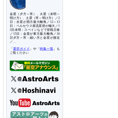
金星（夕方～宵）、火星（未明～
明け方）、土星（宵～明け方）／2
日：水星が西方最大離角／12～13
日：ペルセウス座流星群が極大／1
3日未明：スペインなどで皆既日食
／15日：金星が東方最大離角／16
日夕方～宵：細い月と金星が接近
／…
「
星空ガイド
」や「
特集一覧
」も
ご覧ください