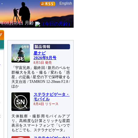
English
6年08月09日
月齢
星ナビ
2026年9月号
8月5日 発売
「宇宙兄弟」最終回 / 新月のペルセ
群極大を見る・撮る / 変わる「惑
星」の定義 / 星空の下で深呼吸する
天文台浴 / TAMRON 12-20mm F2.8 /
宇
ほか
な
ステラナビゲータ・
モバイル
河
8月4日 リリース
こ
天体観察・撮影用モバイルアプ
が
リ。高精度な計算とリッチな星図
ハ
表示をスマートフォンで「いつで
こ
もどこでも、ステラナビゲータ」
囲