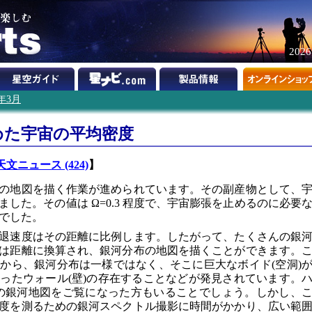
202
1年3月
めた宇宙の平均密度
天文ニュース (424)
】
の地図を描く作業が進められています。その副産物として、
した。その値は Ω=0.3 程度で、宇宙膨張を止めるのに必要
のでした。
退速度はその距離に比例します。したがって、たくさんの銀
は距離に換算され、銀河分布の地図を描くことができます。
から、銀河分布は一様ではなく、そこに巨大なボイド(空洞)
ったウォール(壁)の存在することなどが発見されています。
描いたこの銀河地図をご覧になった方もいることでしょう。しかし、
度を測るための銀河スペクトル撮影に時間がかかり、広い範