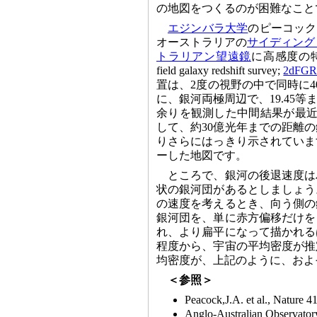
の地図をつくるのが困難なこと
エジンバラ大学
のピーコック(
オーストラリアの
サイディング
トラリアン望遠鏡
に高感度の特
field galaxy redshift survey;
2dFGR
置は、2度の視野の中で同時に4
に、銀河両極周辺で、19.45
余りを観測した中間結果が最近
して、約30億光年までの距離
りさらにはっきり示されていま
ーした地図です。
ところで、銀河の後退速度は
状の銀河団があるとしましょう
の速度を考えるとき、向う側の
銀河団を、単に赤方偏移だけを
れ、より扁平になって描かれる
程度から、宇宙の平均密度が推
均密度が、上記のように、およそ 
＜参照＞
Peacock,J.A. et al., Nature 4
Anglo-Australian Observato