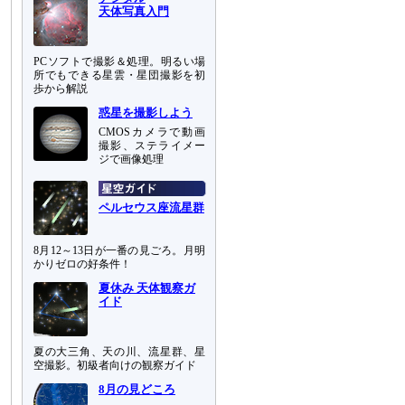
天体写真入門
PCソフトで撮影＆処理。明るい場
所でもできる星雲・星団撮影を初
歩から解説
惑星を撮影しよう
CMOSカメラで動画
撮影、ステライメー
ジで画像処理
ペルセウス座流星群
8月12～13日が一番の見ごろ。月明
かりゼロの好条件！
夏休み 天体観察ガ
イド
夏の大三角、天の川、流星群、星
空撮影。初級者向けの観察ガイド
8月の見どころ