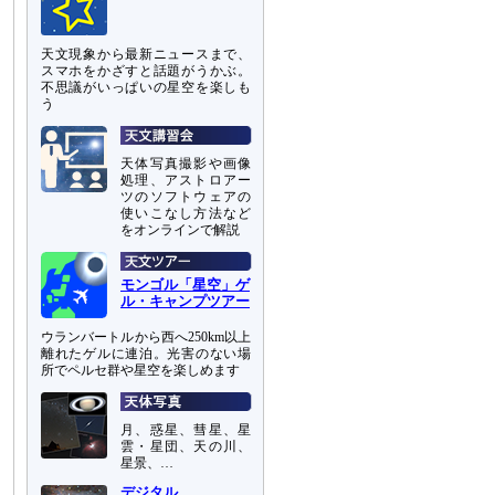
天文現象から最新ニュースまで、
スマホをかざすと話題がうかぶ。
不思議がいっぱいの星空を楽しも
う
天体写真撮影や画像
処理、アストロアー
ツのソフトウェアの
使いこなし方法など
をオンラインで解説
モンゴル「星空」ゲ
ル・キャンプツアー
ウランバートルから西へ250km以上
離れたゲルに連泊。光害のない場
所でペルセ群や星空を楽しめます
月、惑星、彗星、星
雲・星団、天の川、
星景、…
デジタル