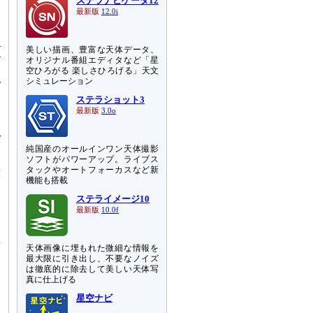
ステラナビゲータ12
最新版
12.0i
、
ス
美しい描画、豊富な天体データ、
-
オリジナル番組エディタなど「星
装
空ひろがる 楽しさひろげる」天文
シミュレーション
で
個
ステラショット3
と
最新版
3.0o
よ
バ
純国産のオールインワン天体撮影
ソフトがパワーアップ。ライブス
タックやオートフォーカスなど新
球
機能も搭載
向
ステライメージ10
な
最新版
10.0f
さ
る
平
天体画像に埋もれた微細な情報を
最大限に引き出し、不要なノイズ
は徹底的に除去して美しい天体写
真に仕上げる
星空ナビ