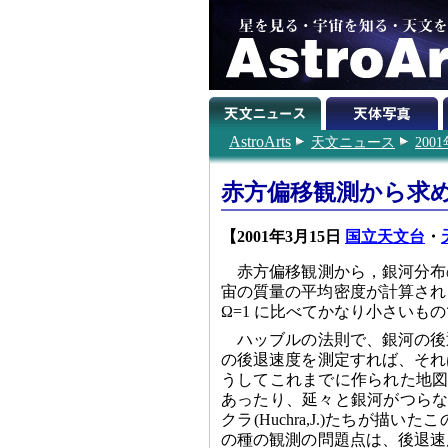
AstroArts
天文ニュース
200
赤方偏移観測から求
【2001年3月15日
国立天文台
・
赤方偏移観測から，銀河分布
宙の質量の平均密度が計算されま
Ω=1 に比べてかなり小さいも
ハッブルの法則で、銀河の後
の後退速度を測定すれば、それ
うしてこれまでに作られた地図
あったり、延々と銀河がつらな
クラ(Huchra,J.)たちが
の種の観測の問題点は、後退速