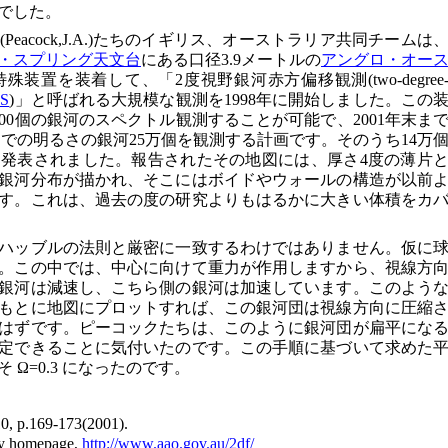
でした。
Peacock,J.A.)たちのイギリス、オーストラリア共同チームは
・スプリング天文台
にある口径3.9メートルの
アングロ・オー
殊装置を装着して、「2度視野銀河赤方偏移観測(two-degree
S
)」と呼ばれる大規模な観測を1998年に開始しました。この
00個の銀河のスペクトル観測することが可能で、2001年末ま
等までの明るさの銀河25万個を観測する計画です。そのうち14万
発表されました。報告されたその地図には、厚さ4度の薄片
の銀河分布が描かれ、そこにはボイドやウォールの構造が以前
す。これは、過去の度の研究よりもはるかに大きい体積をカ
ハッブルの法則と厳密に一致するわけではありません。仮に
。この中では、中心に向けて重力が作用しますから、視線方
銀河は減速し、こちら側の銀河は加速しています。このよう
もとに地図にプロットすれば、この銀河団は視線方向に圧縮
はずです。ピーコックたちは、このように銀河団が扁平にな
定できることに気付いたのです。この手順に基づいて求めた
Ω=0.3 になったのです。
10, p.169-173(2001).
ry homepage,
http://www.aao.gov.au/2df/