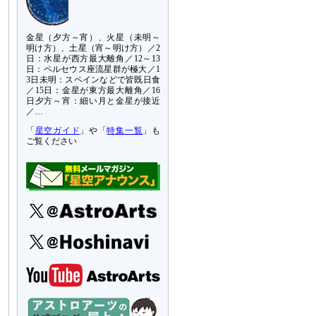
金星（夕方～宵）、火星（未明～
明け方）、土星（宵～明け方）／2
日：水星が西方最大離角／12～13
日：ペルセウス座流星群が極大／1
3日未明：スペインなどで皆既日食
／15日：金星が東方最大離角／16
日夕方～宵：細い月と金星が接近
／…
「
星空ガイド
」や「
特集一覧
」も
ご覧ください