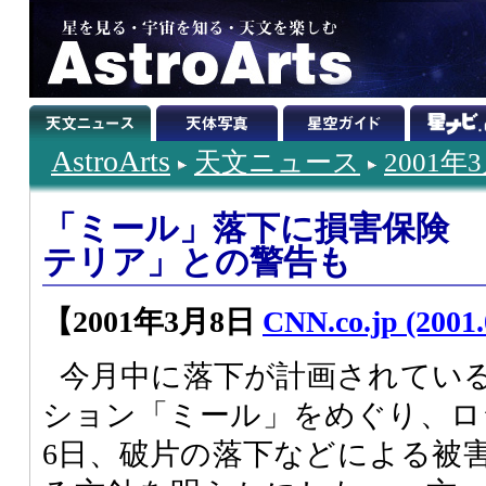
AstroArts
天文ニュース
2001年
「ミール」落下に損害保険 
テリア」との警告も
【2001年3月8日
CNN.co.jp (2001.
今月中に落下が計画されてい
ション「ミール」をめぐり、ロ
6日、破片の落下などによる被