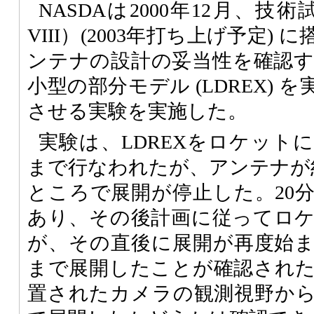
NASDAは2000年12月、技術試
VIII）(2003年打ち上げ予定)
ンテナの設計の妥当性を確認
小型の部分モデル (LDREX)
させる実験を実施した。
実験は、LDREXをロケット
まで行なわれたが、アンテナが約5
ところで展開が停止した。20
あり、その後計画に従ってロ
が、その直後に展開が再度始ま
まで展開したことが確認され
置されたカメラの観測視野か