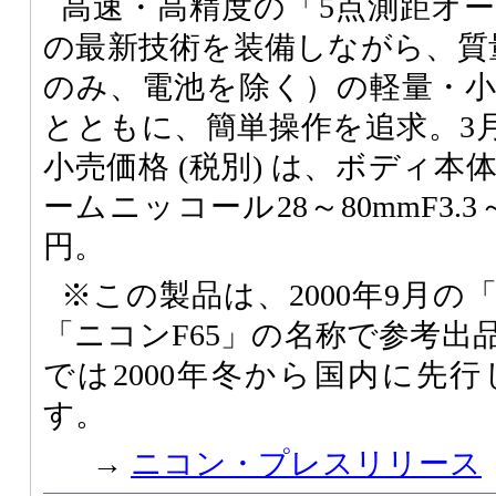
高速・高精度の「5点測距オ
の最新技術を装備しながら、質量
のみ、電池を除く）の軽量・
とともに、簡単操作を追求。3月
小売価格 (税別) は、ボディ本体が
ームニッコール28～80mmF3.3～
円。
※この製品は、2000年9月の「pho
「ニコンF65」の名称で参考出
では2000年冬から国内に先
す。
→
ニコン・プレスリリース