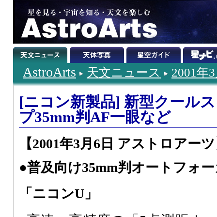
AstroArts
天文ニュース
2001年
[ニコン新製品] 新型クール
プ35mm判AF一眼など
【2001年3月6日 アストロアー
●普及向け35mm判オートフォ
「ニコンU」