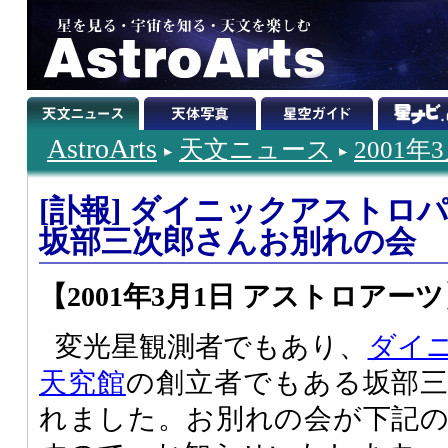
AstroArts
天文ニュース
2001年
[訃報] ダイニックアストロ
坂部三次郎さんお別れの会
【2001年3月1日 アストロアー
変光星観測者でもあり、
ダイ
天究館
の創立者でもある坂部
れました。お別れの会が下記