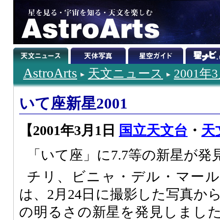
AstroArts
天文ニュース
2001年
いて座新星2001
【2001年3月1日
国立天文台
・
天
「いて座」に7.7等の新星が
チリ、ビニャ・デル・マール市のリラ
は、2月24日に撮影した写真から
の明るさの新星を発見しまし