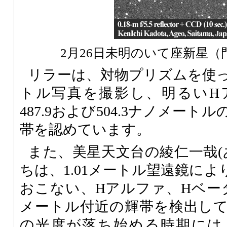
2月26日未明のいて座新星（
リラーは、対物プリズムを使
トル写真を撮影し、明るいH
487.9および504.3ナノメー
帯を認めています。
また、美星天文台の綾仁一哉(
ちは、1.01メートル望遠鏡に
おこない、Hアルファ、Hベータ
メートル付近の輝帯を検出し
の光度が落ち始める時期には