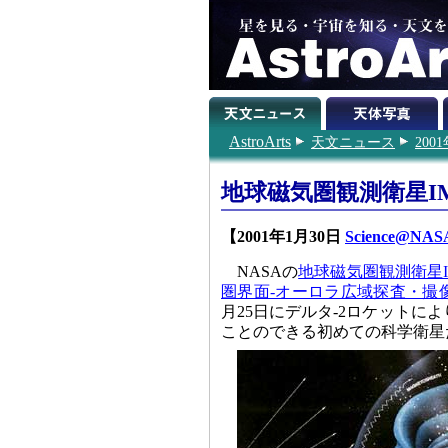
AstroArts
天文ニュース
200
地球磁気圏観測衛星I
【2001年1月30日
Science@NASA 
NASAの
地球磁気圏観測衛星IMAGE (Im
圏界面-オーロラ広域探査・撮像
月25日にデルタ-2ロケットに
ことのできる初めての科学衛星