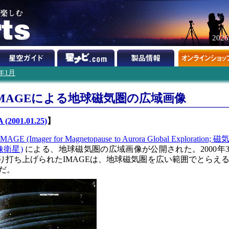
202
1年1月
MAGEによる地球磁気圏の広域画像
(2001.01.25)
】
ager for Magnetopause to Aurora Global Exploration; 磁
衛星)
による、地球磁気圏の広域画像が公開された。2000年
より打ち上げられたIMAGEは、地球磁気圏を広い範囲でとらえ
だ。