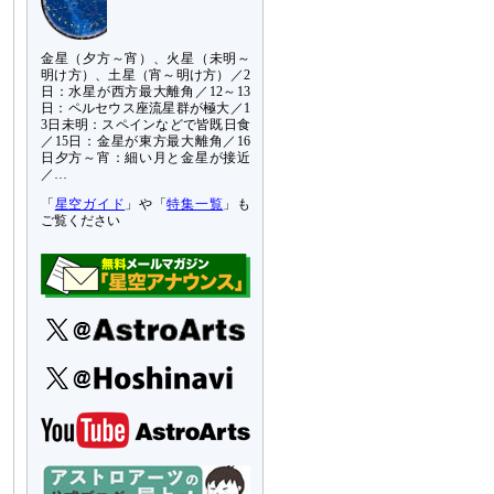
金星（夕方～宵）、火星（未明～
明け方）、土星（宵～明け方）／2
日：水星が西方最大離角／12～13
日：ペルセウス座流星群が極大／1
3日未明：スペインなどで皆既日食
／15日：金星が東方最大離角／16
日夕方～宵：細い月と金星が接近
／…
「
星空ガイド
」や「
特集一覧
」も
ご覧ください