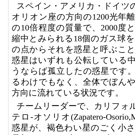
スペイン・アメリカ・ドイツ
オリオン座の方向の1200光年
の10倍程度の質量で、2000
縮中とみられる18個のガス球を
の点からそれを惑星と呼ぶこ
惑星はいずれも公転している
うならば孤立したの惑星です
るわけでもなく、全体でぼん
方向に流れている状況です。
チームリーダーで、カリフォ
テロ-オソリオ(Zapatero-Osor
惑星が、褐色わい星のごく小