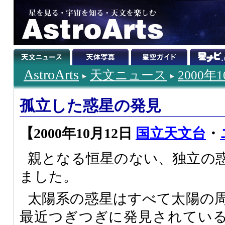
AstroArts
天文ニュース
2000年
孤立した惑星の発見
【2000年10月12日
国立天文台
・
親となる恒星のない、独立の
ました。
太陽系の惑星はすべて太陽の
最近つぎつぎに発見されてい