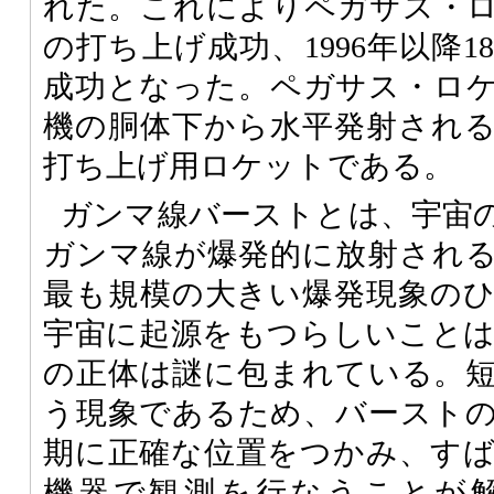
れた。これによりペガサス・ロ
の打ち上げ成功、1996年以降
成功となった。ペガサス・ロ
機の胴体下から水平発射され
打ち上げ用ロケットである。
ガンマ線バーストとは、宇宙
ガンマ線が爆発的に放射され
最も規模の大きい爆発現象の
宇宙に起源をもつらしいこと
の正体は謎に包まれている。
う現象であるため、バースト
期に正確な位置をつかみ、す
機器で観測を行なうことが