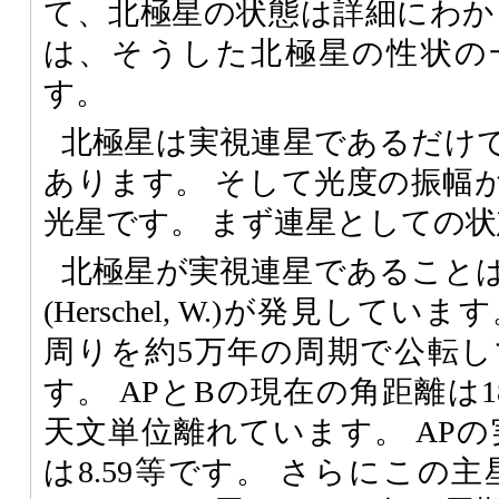
て、北極星の状態は詳細にわか
は、そうした北極星の性状の
す。
北極星は実視連星であるだけ
あります。 そして光度の振幅
光星です。 まず連星としての
北極星が実視連星であることは
(Herschel, W.)が発見して
周りを約5万年の周期で公転
す。 APとBの現在の角距離は18
天文単位離れています。 APの実
は8.59等です。 さらにこの