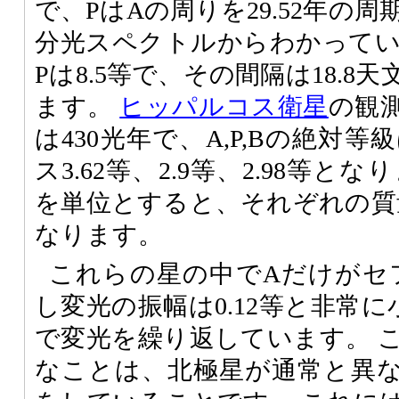
で、PはAの周りを29.52年の
分光スペクトルからわかっています
Pは8.5等で、その間隔は18.
ます。
ヒッパルコス衛星
の観
は430光年で、A,P,Bの絶対
ス3.62等、2.9等、2.98等と
を単位とすると、それぞれの質量は
なります。
これらの星の中でAだけがセ
し変光の振幅は0.12等と非常に
で変光を繰り返しています。 
なことは、北極星が通常と異