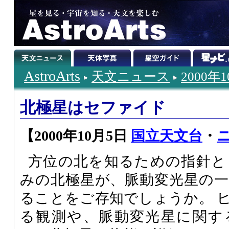
AstroArts
天文ニュース
2000年
北極星はセファイド
【2000年10月5日
国立天文台
・
ニ
方位の北を知るための指針と
みの北極星が、脈動変光星の
ることをご存知でしょうか。 
る観測や、脈動変光星に関す