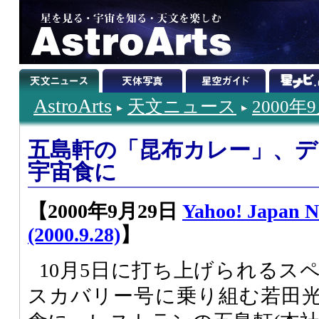
AstroArts
天文ニュース
2000年
五島軒の「昆布カレー」、
宇宙食に
【2000年9月29日
Yahoo! Japan
(2000.9.28)
】
10月5日に打ち上げられるス
スカバリー号に乗り組む若田