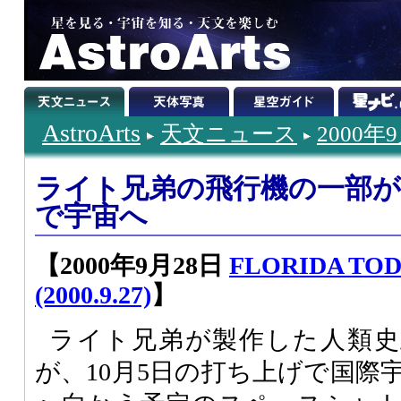
AstroArts
天文ニュース
2000年
ライト兄弟の飛行機の一部
で宇宙へ
【2000年9月28日
FLORIDA TODA
(2000.9.27)
】
ライト兄弟が製作した人類史
が、10月5日の打ち上げで国際宇