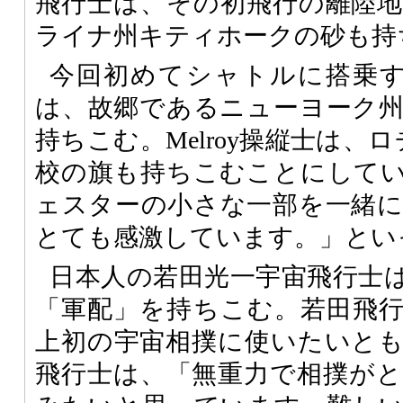
飛行士は、その初飛行の離陸
ライナ州キティホークの砂も持
今回初めてシャトルに搭乗するPa
は、故郷であるニューヨーク
持ちこむ。Melroy操縦士は、
校の旗も持ちこむことにして
ェスターの小さな一部を一緒
とても感激しています。」とい
日本人の若田光一宇宙飛行士
「軍配」を持ちこむ。若田飛
上初の宇宙相撲に使いたいと
飛行士は、「無重力で相撲が