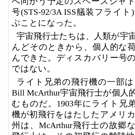
へ向かう予定のスペースシャ
号(STS-92/3A ISS艤装フ
ぶことになった。
宇宙飛行士たちは、人類が宇
んどそのときから、個人的な
んできた。ディスカバリー号
ではない。
ライト兄弟の飛行機の一部は
Bill McArthur宇宙飛行士
むものだ。1903年にライト兄
機が初飛行をはたしたアメリ
州は、McArthur飛行士の故郷な