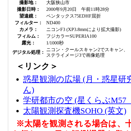
撮影地：
大阪狭山市
撮影日時：
2000年9月20日 午前11時28分
望遠鏡：
ペンタックス75EDHF屈折
フィルター：
ND400
カメラ：
ニコンF3 (XP3.8mmにより拡大撮影)
フィルム：
フジカラーSUPERIA100
露光：
1/1000秒
ニコン・クールスキャン2でスキャン、
デジタル処理：
ステライメージ3で画像処理
＜リンク＞
惑星観測の広場 (月・惑星研
ん)
学研都市の空 (星くらぶM57
太陽観測探査機SOHO (英文)
※太陽を観測される場合は、