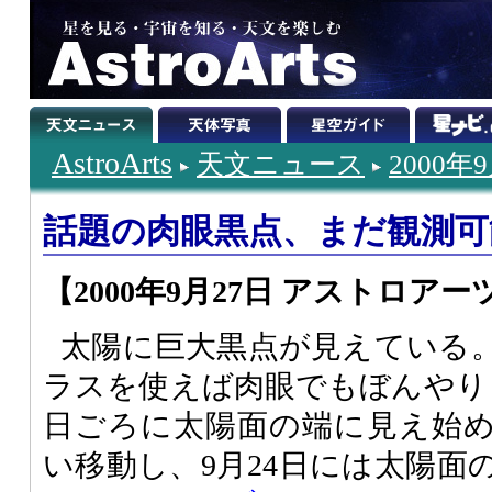
AstroArts
天文ニュース
2000年
話題の肉眼黒点、まだ観測可
【2000年9月27日 アストロアー
太陽に巨大黒点が見えている
ラスを使えば肉眼でもぼんやりと
日ごろに太陽面の端に見え始
い移動し、9月24日には太陽面