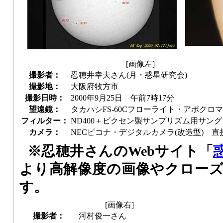
[画像左]
撮影者：
忍穂井幸夫さん(月・惑星研究会)
撮影地：
大阪府牧方市
撮影日時：
2000年9月25日 午前7時17分
望遠鏡：
タカハシFS-60Cフローライト・アポクロ
フィルター：
ND400＋ビクセン製サンプリズム用サン
カメラ：
NECピコナ・デジタルカメラ(改造型) 
※忍穂井さんのWebサイト「
より高解像度の画像やクロー
す。
[画像右]
撮影者：
河村俊一さん