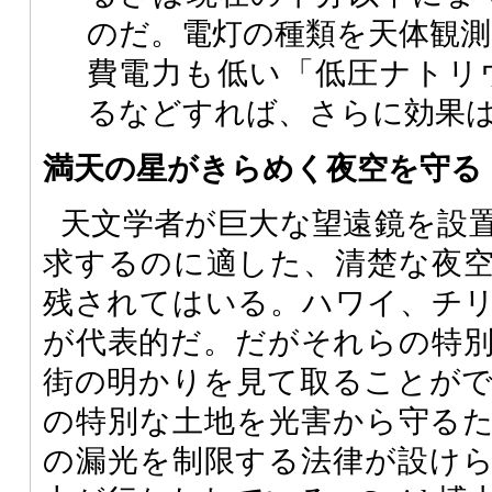
のだ。電灯の種類を天体観測
費電力も低い「低圧ナトリ
るなどすれば、さらに効果
満天の星がきらめく夜空を守る
天文学者が巨大な望遠鏡を設
求するのに適した、清楚な夜
残されてはいる。ハワイ、チ
が代表的だ。だがそれらの特
街の明かりを見て取ることが
の特別な土地を光害から守る
の漏光を制限する法律が設け