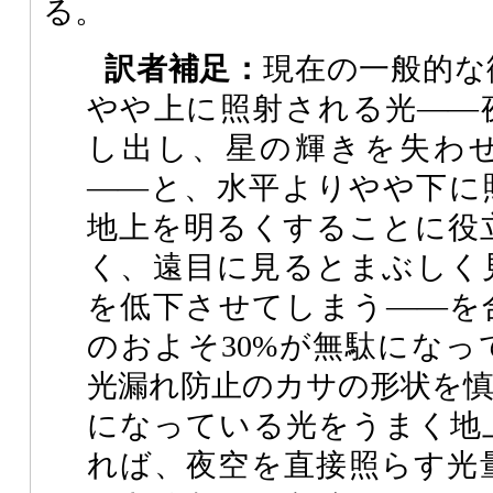
る。
訳者補足：
現在の一般的な
やや上に照射される光――
し出し、星の輝きを失わ
――と、水平よりやや下に
地上を明るくすることに役
く、遠目に見るとまぶしく
を低下させてしまう――を
のおよそ30%が無駄になっ
光漏れ防止のカサの形状を慎
になっている光をうまく地
れば、夜空を直接照らす光