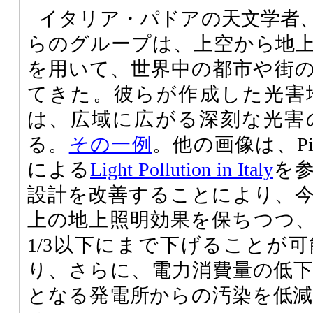
イタリア・パドアの天文学者、Pieran
らのグループは、上空から地
を用いて、世界中の都市や街
てきた。彼らが作成した光害
は、広域に広がる深刻な光害
る。
その一例
。他の画像は、Piera
による
Light Pollution in Italy
を
設計を改善することにより、
上の地上照明効果を保ちつつ
1/3以下にまで下げることが
り、さらに、電力消費量の低
となる発電所からの汚染を低