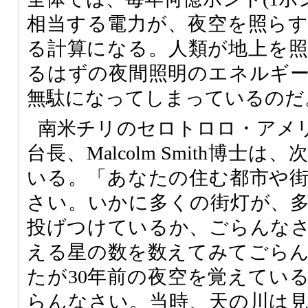
相当する電力が、夜空を照ら
る計算になる。人類が地上を
るはずの夜間照明のエネルギ
無駄になってしまっているのだ
南米チリのセロトロロ・アメ
台長、Malcolm Smith博士
いる。「あなたの住む都市や
さい。いかに多くの街灯が、
投げつけているか、ごらんな
える星の数を数えてみてごら
たが30年前の夜空を覚えてい
らんなさい。当時、天の川は