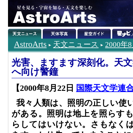
AstroArts
天文ニュース
2000年
光害、ますます深刻化。天文
へ向け警鐘
【2000年8月22日
国際天文学連合 (2
我々人類は、照明の正しい使
がある。照明は地上を照らす
らしてはいけない。さもなく